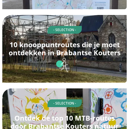
- SELECTION -
10 knooppuntroutes die je moet
ontdekken in Brabantse Kouters
- SELECTION -
Ontdek de top 10 MTB-routes
door Brabantse Kouters natuur