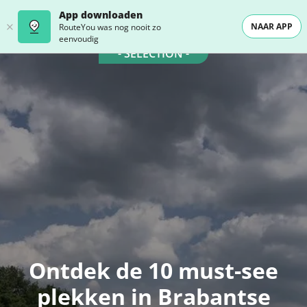
App downloaden
NAAR APP
RouteYou was nog nooit zo
eenvoudig
- SELECTION -
Ontdek de 10 must-see
plekken in Brabantse