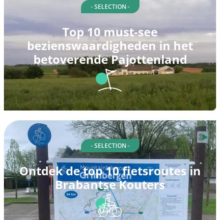
- SELECTION -
Top 10 must-see
bezienswaardigheden in het
betoverende Pajottenland
- SELECTION -
Ontdek de top 10 fietsroutes in
Brabantse Kouters