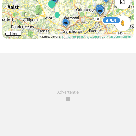
PLUS
5 km
Kaartgegevens
© Thunderforest
© OpenStreetMap contributors
Advertentie