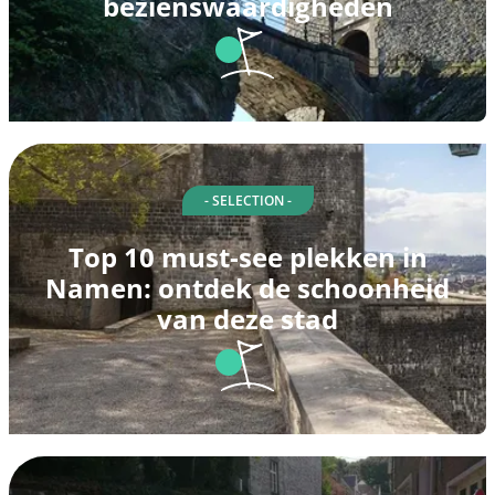
bezienswaardigheden
- SELECTION -
Top 10 must-see plekken in
Namen: ontdek de schoonheid
van deze stad