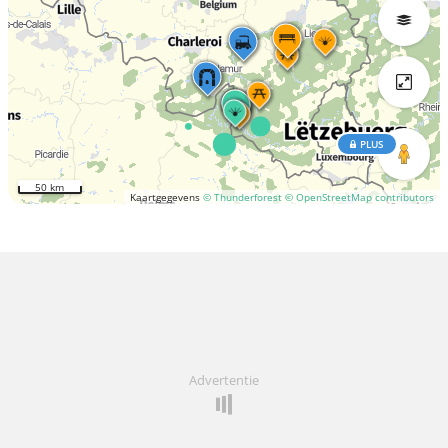
PLUS
50 km
Kaartgegevens
© Thunderforest
© OpenStreetMap contributors
Advertentie