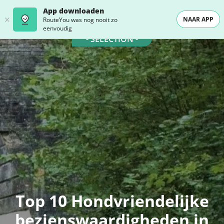
App downloaden
NAAR APP
RouteYou was nog nooit zo
eenvoudig
- SELECTION -
Top 10 Hondvriendelijke
bezienswaardigheden in