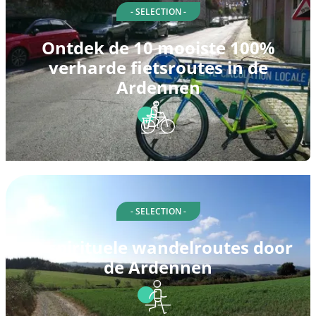
- SELECTION -
Ontdek de 10 mooiste 100%
verharde fietsroutes in de
Ardennen
- SELECTION -
10 spirituele wandelroutes door
de Ardennen