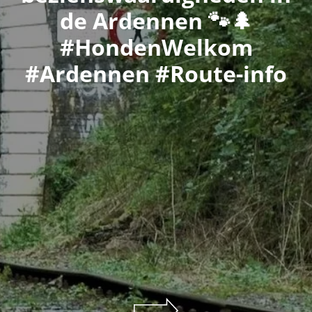
de Ardennen 🐾🌲
#HondenWelkom
#Ardennen #Route-info