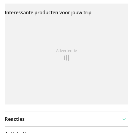
Interessante producten voor jouw trip
Bekijk op kaart
Iets opgevallen op deze route?
Probleem toevoegen
Advertentie
Reacties