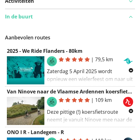
Activiteiten
In de buurt
Aanbevolen routes
2025 - We Ride Flanders - 80km
|
79,5 km
Zaterdag 5 April 2025 wordt
opnieuw een wielerfeest om naar uit
te kijken want dan kan jij, één dag
Van Ninove naar de Vlaamse Ardennen koersfietsroute
voor de profs, jouw Ronde rijden.
|
109 km
Afzien op de legendarische
hellingen, “dokkeren” over bekende
Deze pittige (!) koersfietsroute
kasseistroken en genieten van een
neemt je vanuit Ninove mee naar de
ongeziene ambiance onderweg en
meest legendarische wielrenlocaties
ONO I R - Landegem - R
aan de finish tijdens “We Ride
van de Vlaamse Ardennen,