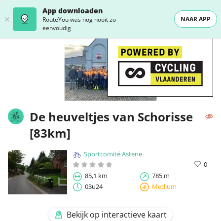
App downloaden
NAAR APP
RouteYou was nog nooit zo
eenvoudig
De heuveltjes van Schorisse
[83km]
Sportcomité Astene
0
85,1 km
785 m
03u24
Medium
Bekijk op interactieve kaart