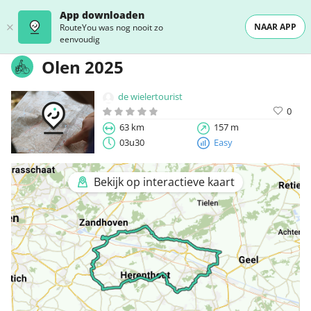
App downloaden
NAAR APP
RouteYou was nog nooit zo
eenvoudig
Olen 2025
de wielertourist
0
63 km
157 m
03u30
Easy
Bekijk op interactieve kaart