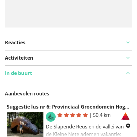
Reacties
Activiteiten
In de buurt
Aanbevolen routes
Suggestie lus nr 6: Provinciaal Groendomein Hoge Mouw
|
50,4 km
De Slapende Reus en de vallei van
de Kleine Nete ademen vakantie: