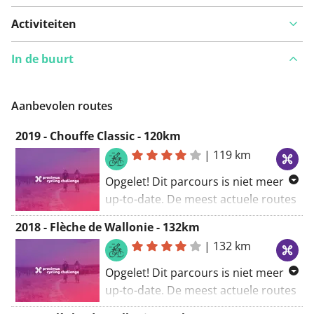
Activiteiten
In de buurt
Iets opgevallen op deze route?
Probleem toevoegen
Aanbevolen routes
2019 - Chouffe Classic - 120km
|
119 km
Opgelet! Dit parcours is niet meer
up-to-date. De meest actuele routes
vind je via
2018 - Flèche de Wallonie - 132km
www.proximuscyclingchallenge.be
.
|
132 km
Opgelet! Dit parcours is niet meer
up-to-date. De meest actuele routes
vind je via