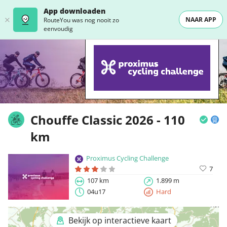
App downloaden
NAAR APP
RouteYou was nog nooit zo
eenvoudig
Chouffe Classic 2026 - 110
km
Proximus Cycling Challenge
7
107 km
1.899 m
04u17
Hard
Bekijk op interactieve kaart