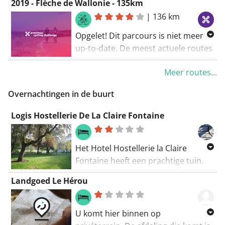
2019 - Flèche de Wallonie - 135km
www.proximuscyclingchallenge.be
.
|
136 km
Opgelet! Dit parcours is niet meer
up-to-date. De meest actuele routes
vind je via
Meer routes...
www.proximuscyclingchallenge.be
.
Overnachtingen in de buurt
Logis Hostellerie De La Claire Fontaine
Het Hotel Hostellerie la Claire
Fontaine heeft een prachtige tuin.
Zeker in de herfst is het een
Landgoed Le Hérou
overweldiging van kleuren.
U komt hier binnen op