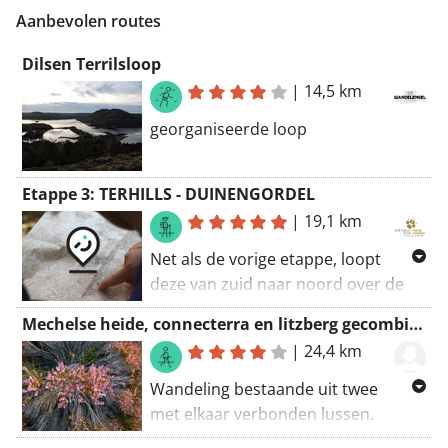
Aanbevolen routes
Dilsen Terrilsloop
|
14,5 km
georganiseerde loop
Etappe 3: TERHILLS - DUINENGORDEL
|
19,1 km
Net als de vorige etappe, loopt
deze van zuid naar noord over de
rand van het Kempens Plateau. Hier
Mechelse heide, connecterra en litzberg gecombineerd
halen naaldbossen het echter van
|
24,4 km
de heide. De wandeling begint met
letterlijk en figuurlijk een
Wandeling bestaande uit twee
hoogtepunt: de beklimming van de
met elkaar verbonden lussen.
terrils van de voormalige