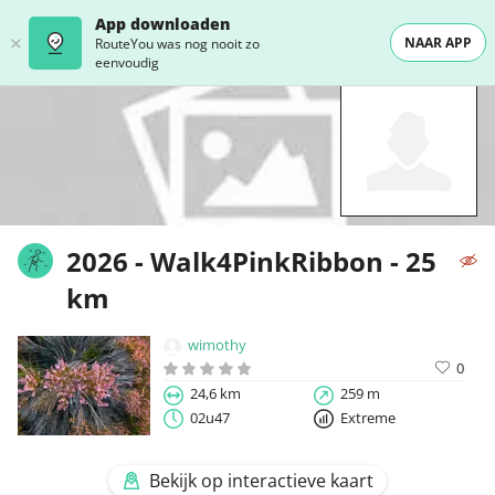
App downloaden
NAAR APP
RouteYou was nog nooit zo
eenvoudig
2026 - Walk4PinkRibbon - 25
km
wimothy
0
24,6 km
259 m
02u47
Extreme
Bekijk op interactieve kaart