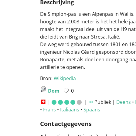
Beschrijving
De Simplon-pas is een Alpenpas in Wallis.
hoogte van 2.008 meter is het het hele ja
maakt het integraal deel uit van de H9 na
die leidt van Brig naar Stresa, Italië.
De weg werd gebouwd tussen 1801 en 18
ingenieur Nicolas Céard gesponsord doo
Bonaparte, met als doel een doorgang naa
artillerie te openen.
Bron:
Wikipedia
Dom
0
|
|
Publiek |
Deens
•
•
Frans
•
Italiaans
•
Spaans
Contactgegevens