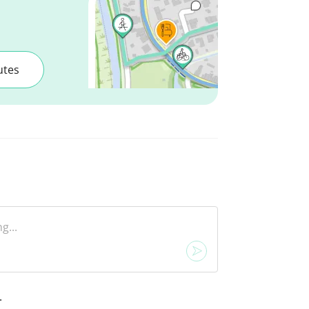
utes
.