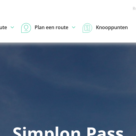
R
ute
Plan een route
Knooppunten
Simplon Pass