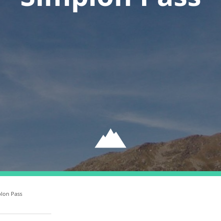
]
lon Pass