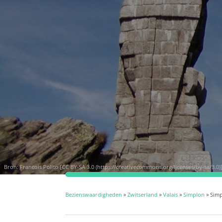
Bron:
Francois Polito [CC BY-SA 3.0 (https://creativecommons.org/licenses/by-sa/3.0)
Bezienswaardigheden
»
Zwitserland
»
Valais
»
Simplon
» Simp