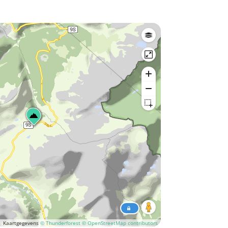
Kaartgegevens
© Thunderforest
© OpenStreetMap contributors