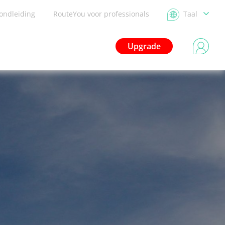
ondleiding
RouteYou voor professionals
Taal
Upgrade