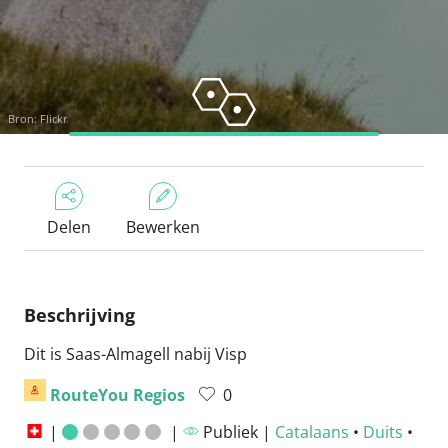
Bron:
Flickr
Delen
Bewerken
Beschrijving
Dit is Saas-Almagell nabij Visp
RouteYou Regios
0
|
|
Publiek |
Catalaans
•
Duits
•