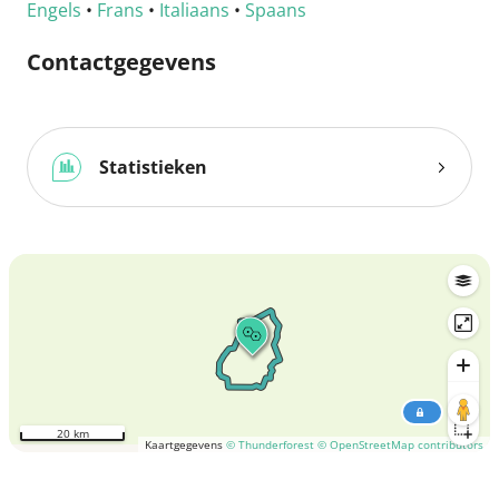
Engels
•
Frans
•
Italiaans
•
Spaans
Contactgegevens
Statistieken
20 km
Kaartgegevens
© Thunderforest
© OpenStreetMap contributors