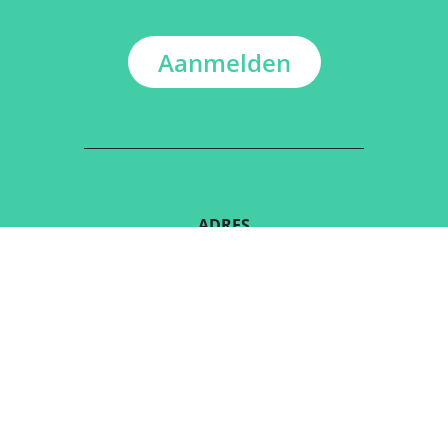
Aanmelden
ADRES
Kerkstraat 108
9050 Gentbrugge, België
DOWNLOAD DE GRATIS APP