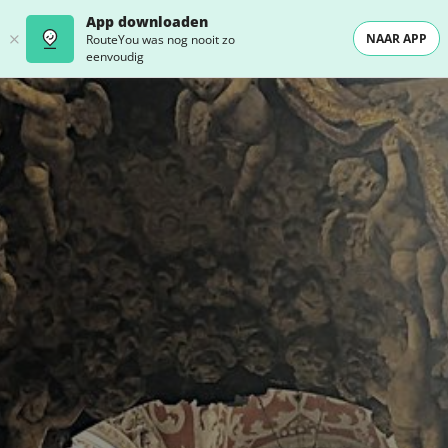
App downloaden
NAAR APP
RouteYou was nog nooit zo
eenvoudig