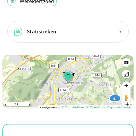
Werelderfgoed
Statistieken
2 km
Kaartgegevens
© Thunderforest
© OpenStreetMap contributors