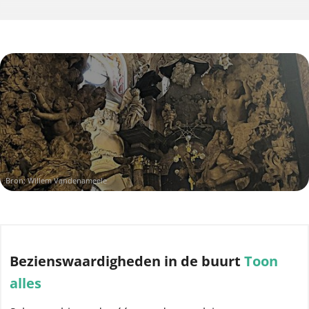
Bron: Willem Vandenameele
Bezienswaardigheden
in de buurt
Toon
alles