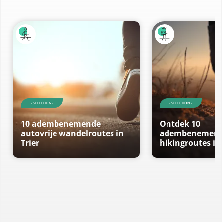
- SELECTION -
- SELECTION -
10 adembenemende
Ontdek 10
autovrije wandelroutes in
adembenemend
Trier
hikingroutes in 