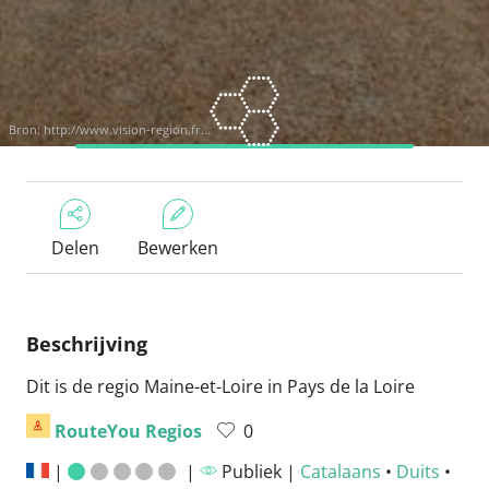
Bron:
http://www.vision-region.fr...
Delen
Bewerken
Beschrijving
Dit is de regio Maine-et-Loire in Pays de la Loire
RouteYou Regios
0
|
|
Publiek |
Catalaans
•
Duits
•