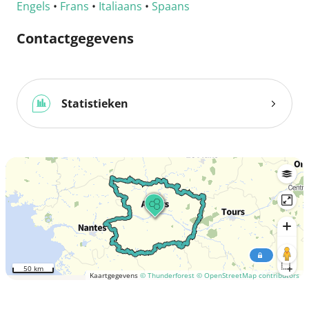
Engels
•
Frans
•
Italiaans
•
Spaans
Contactgegevens
Statistieken
50 km
Kaartgegevens
© Thunderforest
© OpenStreetMap contributors