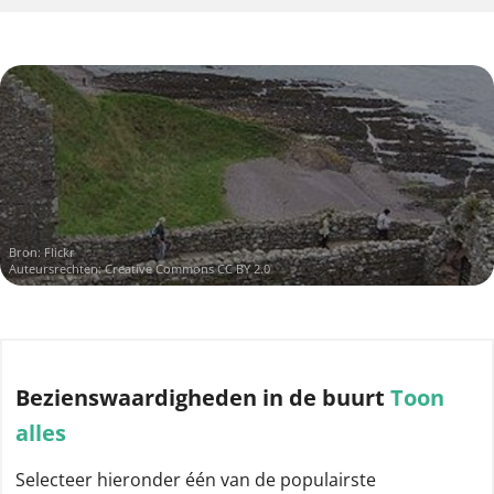
Bron:
Flickr
Auteursrechten:
Creative Commons CC BY 2.0
Bezienswaardigheden
in de buurt
Toon
alles
Selecteer hieronder één van de populairste