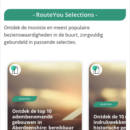
- RouteYou Selections -
Ontdek de mooiste en meest populaire
bezienswaardigheden in de buurt, zorgvuldig
gebundeld in passende selecties.
- SELECTION -
- SELECTION -
Ontdek de top 10
adembenemende
Ontdek de 10 m
gebouwen in
indrukwekken
Aberdeenshire: bereikbaar
historische ge