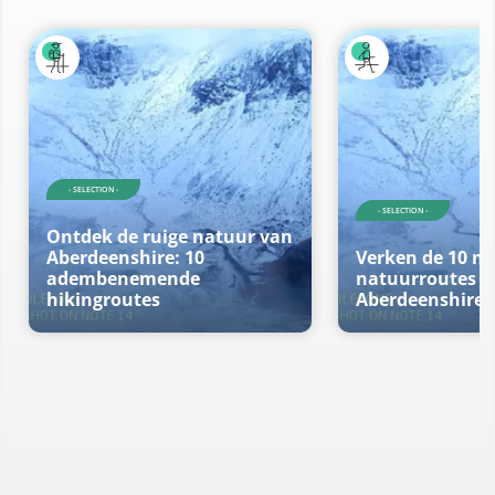
- SELECTION -
- SELECTION -
Ontdek de ruige natuur van
Aberdeenshire: 10
Verken de 10 m
adembenemende
natuurroutes v
hikingroutes
Aberdeenshire t