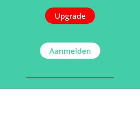
Upgrade
Aanmelden
ADRES
Kerkstraat 108
9050 Gentbrugge, België