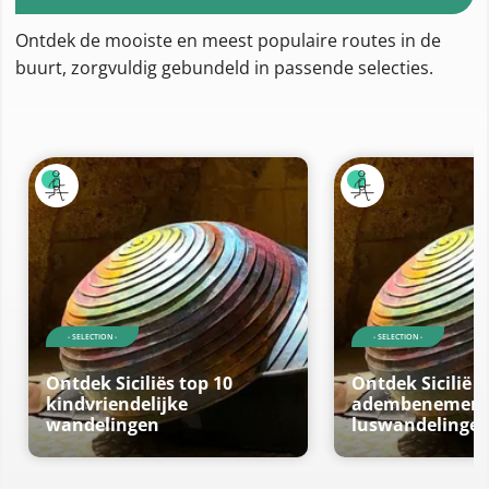
Ontdek de mooiste en meest populaire routes in de
buurt, zorgvuldig gebundeld in passende selecties.
- SELECTION -
- SELECTION -
Ontdek Siciliës top 10
Ontdek Sicilië t
kindvriendelijke
adembenemen
wandelingen
luswandelinge