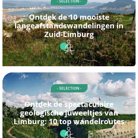
- SELECTION -
Ontdek de 10 mooiste
langeafstandswandelingen in
Zuid-Limburg
- SELECTION -
Ontdek de spectaculaire
geologische juweeltjes van
Limburg: 10 top wandelroutes