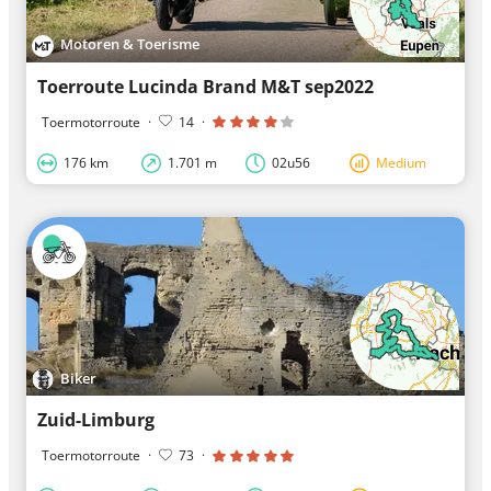
Motoren & Toerisme
Toerroute Lucinda Brand M&T sep2022
Toermotorroute
·
14
·
176 km
1.701 m
02u56
Medium
Biker
Zuid-Limburg
Toermotorroute
·
73
·