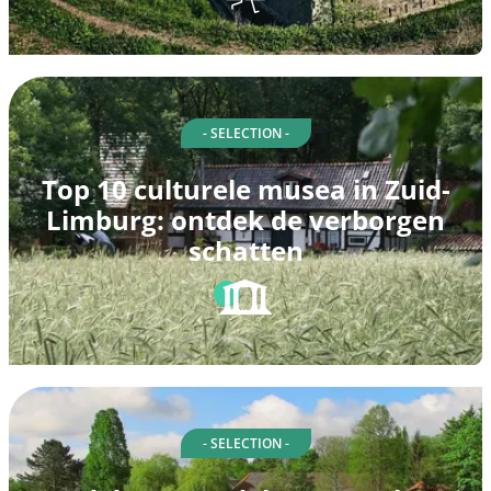
- SELECTION -
Top 10 culturele musea in Zuid-
Limburg: ontdek de verborgen
schatten
- SELECTION -