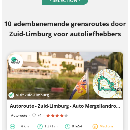
- SELECTION -
10 adembenemende grensroutes door
Zuid-Limburg voor autoliefhebbers
Visit Zuid-Limburg
Autoroute - Zuid-Limburg - Auto Mergellandroute
Autoroute
·
74
·
114 km
1.371 m
01u54
Medium