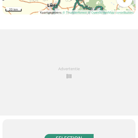
20 km
Kaartgegevens
© Thunderforest
© OpenStreetMap contributors
Advertentie