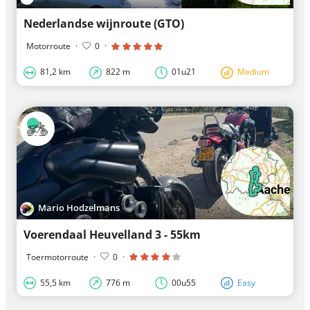
Nederlandse wijnroute (GTO)
Motorroute
·
0
·
81,2 km
822 m
01u21
Medium
Mario Hodzelmans
Voerendaal Heuvelland 3 - 55km
Toermotorroute
·
0
·
55,5 km
776 m
00u55
Easy