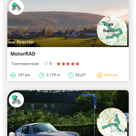
flowrider
MotorRAD
Toermotorroute
·
9
·
147 km
2.179 m
02u27
Medium
GTO