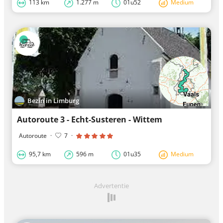
113 km
1.277 m
01u52
Medium
Bezin in Limburg
Autoroute 3 - Echt-Susteren - Wittem
Autoroute
·
7
·
95,7 km
596 m
01u35
Medium
Advertentie