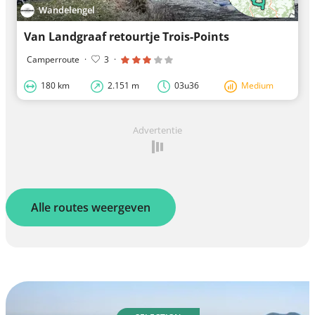
Wandelengel
Van Landgraaf retourtje Trois-Points
Camperroute
·
3
·
180 km
2.151 m
03u36
Medium
Advertentie
Alle routes weergeven