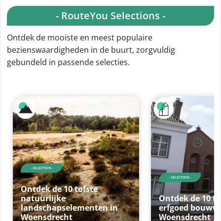
- RouteYou Selections -
Ontdek de mooiste en meest populaire
bezienswaardigheden in de buurt, zorgvuldig
gebundeld in passende selecties.
- SELECTION -
- SELECTION -
Ontdek de 10 tofste
natuurlijke
Ontdek de 10 to
landschapselementen in
erfgoed bouwwe
Woensdrecht
Woensdrecht