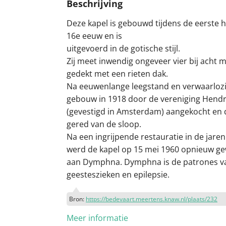
Beschrijving
Deze kapel is gebouwd tijdens de eerste h
16e eeuw en is
uitgevoerd in de gotische stijl.
Zij meet inwendig ongeveer vier bij acht m
gedekt met een rieten dak.
Na eeuwenlange leegstand en verwaarloz
gebouw in 1918 door de vereniging Hendr
(gevestigd in Amsterdam) aangekocht en
gered van de sloop.
Na een ingrijpende restauratie in de jare
werd de kapel op 15 mei 1960 opnieuw gew
aan Dymphna. Dymphna is de patrones v
geesteszieken en epilepsie.
Bron:
https://bedevaart.meertens.knaw.nl/plaats/232
Meer informatie