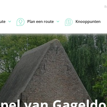
R
ute
Plan een route
Knooppunten
pel van Gageld