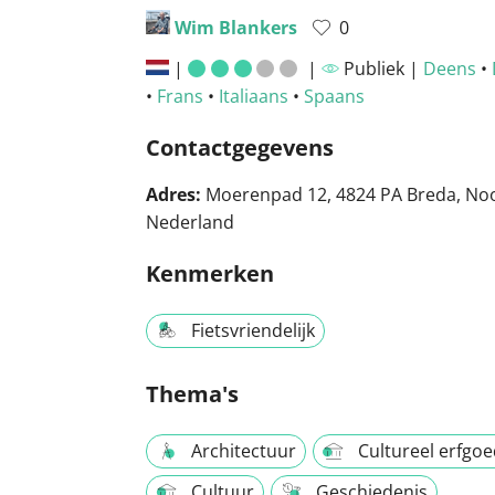
Wim Blankers
0
|
|
Publiek |
Deens
•
•
Frans
•
Italiaans
•
Spaans
Contactgegevens
Adres:
Moerenpad 12, 4824 PA Breda, No
Nederland
Kenmerken
Fietsvriendelijk
Thema's
Architectuur
Cultureel erfgo
Cultuur
Geschiedenis