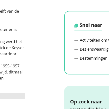
elft van de
Snel naar
eter en is
Activiteiten om
ing werd het
ick de Keyser
Bezienswaardig
 daardoor
Bestemmingen i
n 1955-1957
ijd, ditmaal
an
Op zoek naar