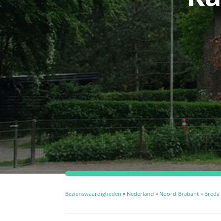
Bezienswaardigheden
»
Nederland
»
Noord-Brabant
»
Breda