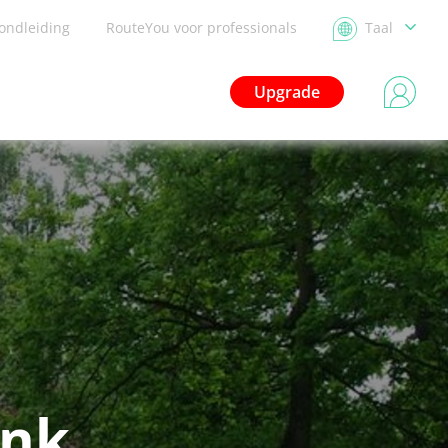
ondleiding
RouteYou voor professionals
Taal
Upgrade
onk