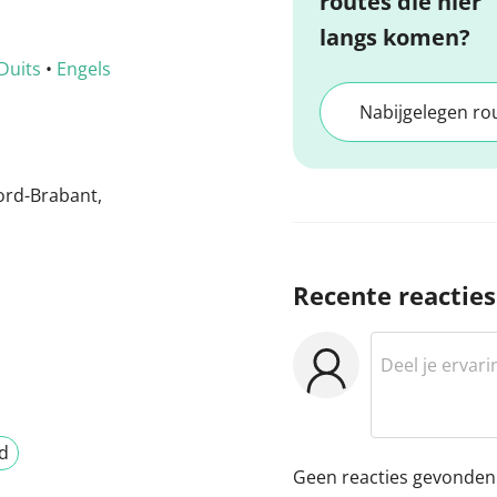
routes die hier
langs komen?
Duits
•
Engels
Nabijgelegen ro
ord-Brabant,
Recente reacties
ed
Geen reacties gevonden