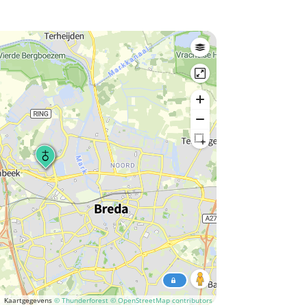
Kaartgegevens
© Thunderforest
© OpenStreetMap contributors