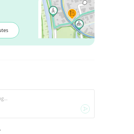
utes
.