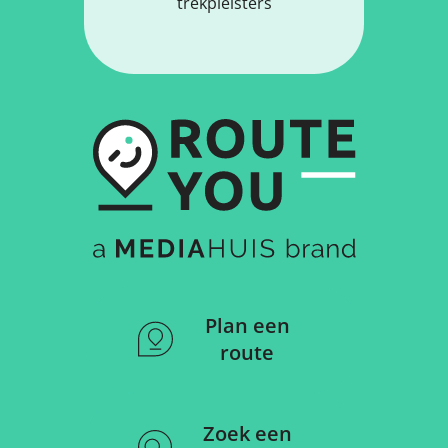
trekpleisters
Plan een
route
Zoek een