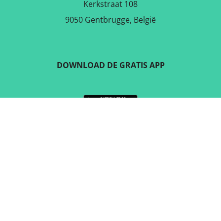
Kerkstraat 108
9050 Gentbrugge, België
DOWNLOAD DE GRATIS APP
VOLG ONS