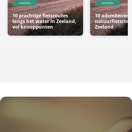
- SELECTION -
- SELECTION -
10 prachtige fietsroutes
10 adembenem
langs het water in Zeeland,
natuurfietsrout
vol knooppunten
Zeeland