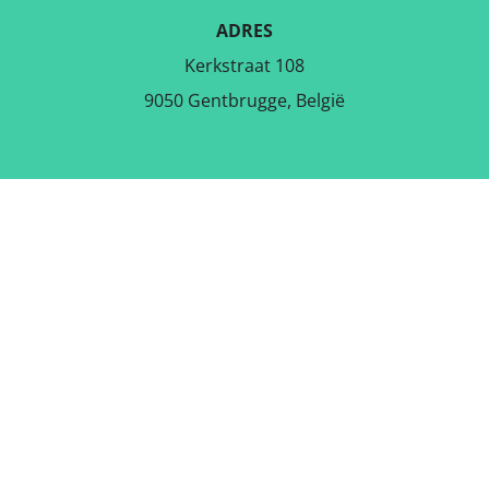
ADRES
Kerkstraat 108
9050 Gentbrugge, België
DOWNLOAD DE GRATIS APP
VOLG ONS