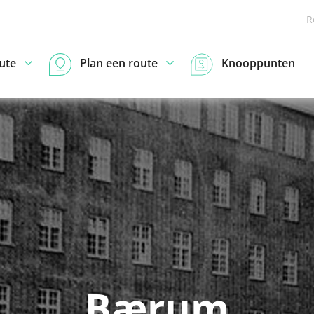
R
ute
Plan een route
Knooppunten
Bærum