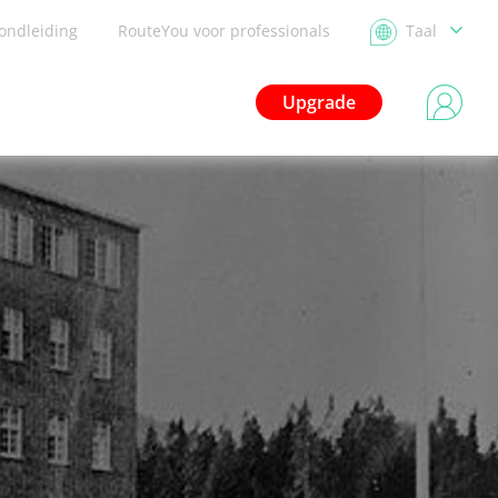
ondleiding
RouteYou voor professionals
Taal
Upgrade