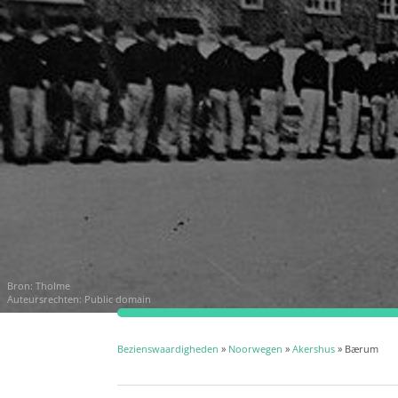
Bron:
Tholme
Auteursrechten: Public domain
Bezienswaardigheden
»
Noorwegen
»
Akershus
» Bærum