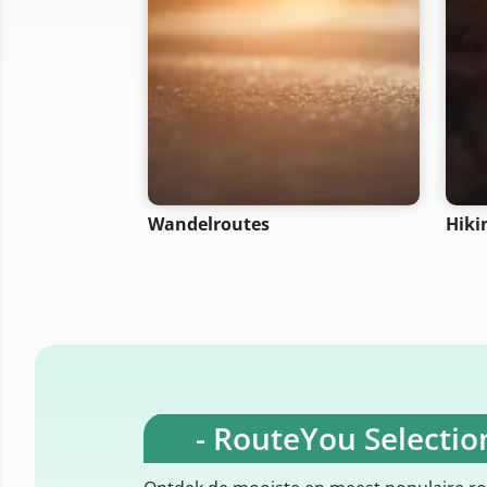
Wandelroutes
Hiki
- RouteYou Selection