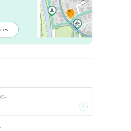
utes
.