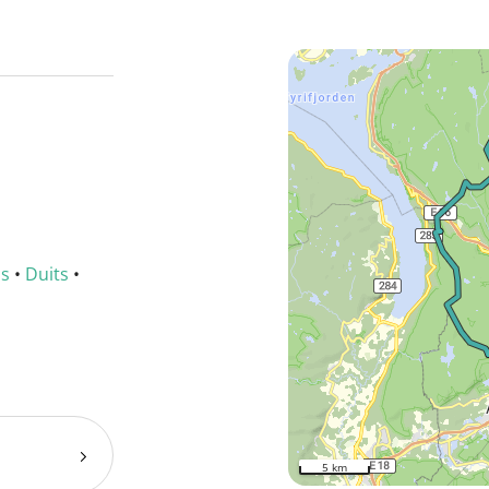
ns
•
Duits
•
5 km