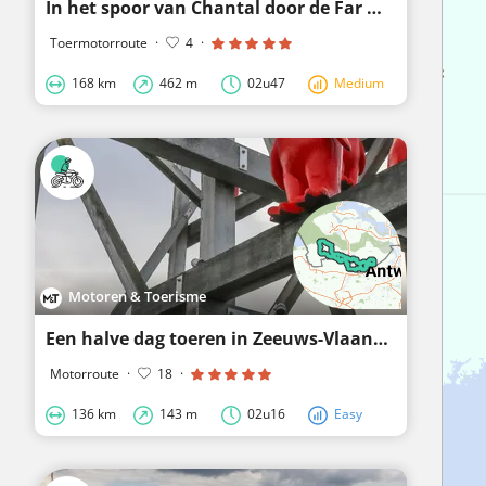
In het spoor van Chantal door de Far West
Toermotorroute
·
4
·
168 km
462 m
02u47
Medium
Motoren & Toerisme
Een halve dag toeren in Zeeuws-Vlaanderen
Motorroute
·
18
·
136 km
143 m
02u16
Easy