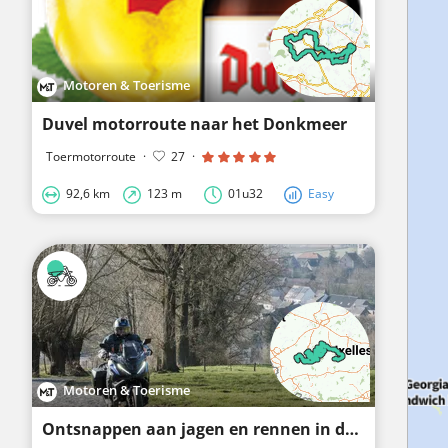
Motoren & Toerisme
Duvel motorroute naar het Donkmeer
Toermotorroute
·
27
·
92,6 km
123 m
01u32
Easy
Motoren & Toerisme
Ontsnappen aan jagen en rennen in de Vlaamse Ardennen