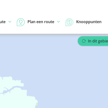
ute
Plan een route
Knooppunten
In dit gebi