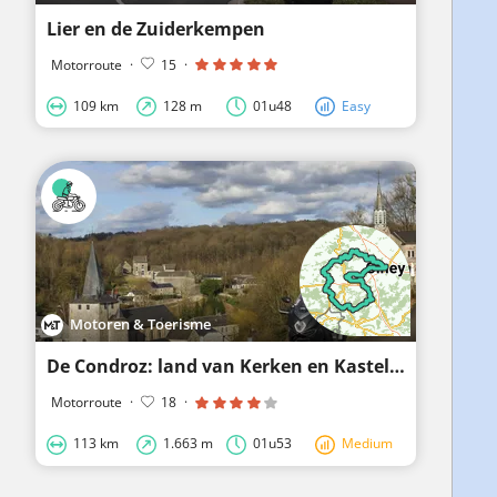
Lier en de Zuiderkempen
Motorroute
·
15
·
109 km
128 m
01u48
Easy
Motoren & Toerisme
De Condroz: land van Kerken en Kastelen
Motorroute
·
18
·
113 km
1.663 m
01u53
Medium