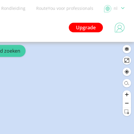
Rondleiding
RouteYou voor professionals
nl
Upgrade
ed zoeken