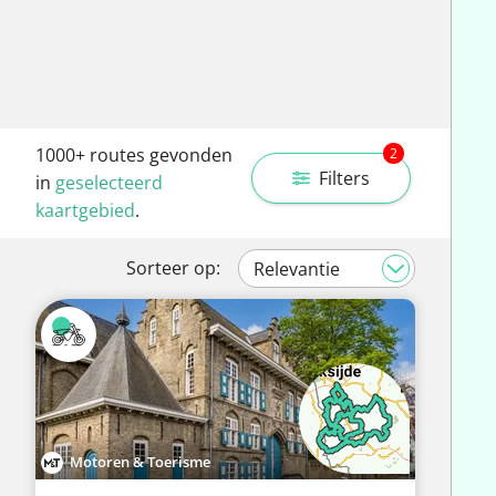
1000+
routes gevonden
2
Filters
in
geselecteerd
kaartgebied
.
Sorteer op:
Motoren & Toerisme