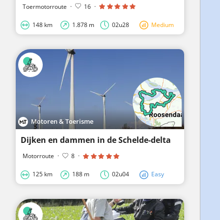
Toermotorroute
·
16
·
148 km
1.878 m
02u28
Medium
Motoren & Toerisme
Dijken en dammen in de Schelde-delta
Motorroute
·
8
·
125 km
188 m
02u04
Easy