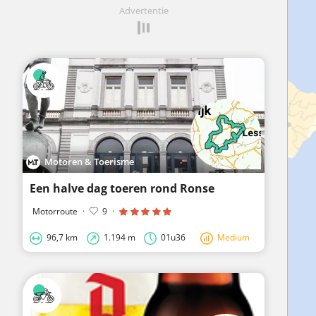
Advertentie
Motoren & Toerisme
Een halve dag toeren rond Ronse
Motorroute
·
9
·
96,7 km
1.194 m
01u36
Medium