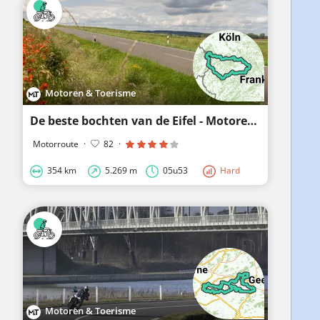
Motoren & Toerisme
De beste bochten van de Eifel - Motoren & Toerisme
Motorroute
·
82
·
354 km
5.269 m
05u53
Hard
Motoren & Toerisme