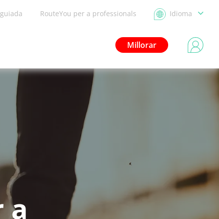
 guiada
RouteYou per a professionals
Idioma
Millorar
 a