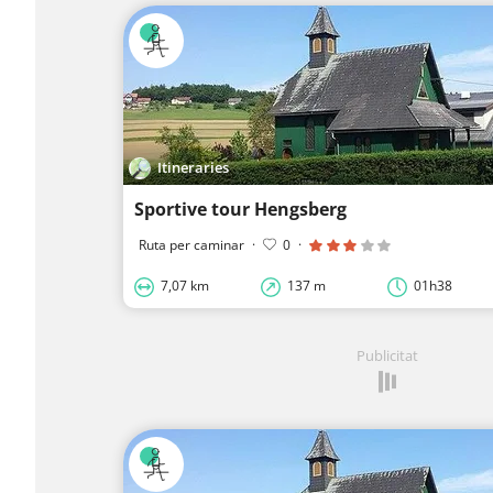
Itineraries
Sportive tour Hengsberg
Ruta per caminar
·
0
·
7,07 km
137 m
01h38
Publicitat