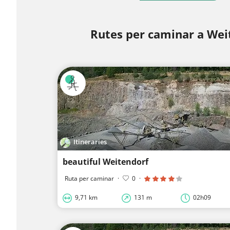
Rutes per caminar a Wei
Itineraries
beautiful Weitendorf
Ruta per caminar
·
0
·
9,71 km
131 m
02h09