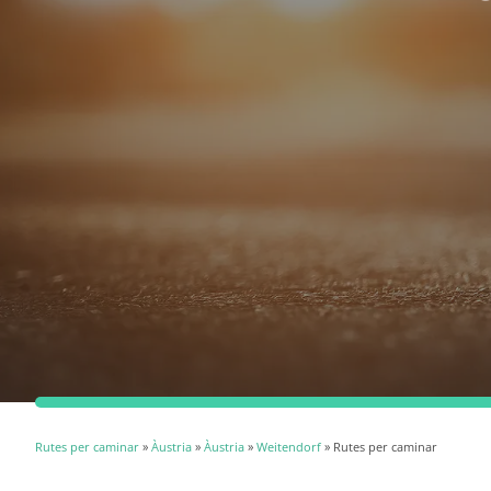
Rutes per caminar
»
Àustria
»
Àustria
»
Weitendorf
» Rutes per caminar