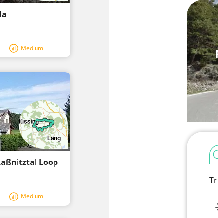
da
Medium
Laßnitztal Loop
Tr
Medium