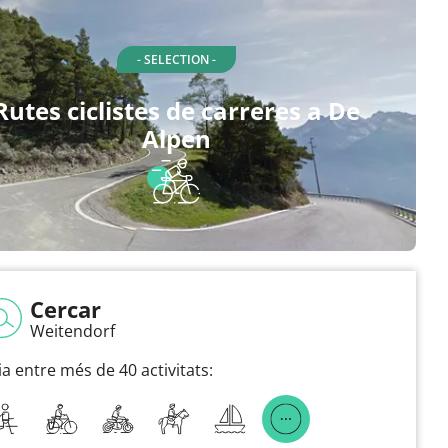
- SELECTION -
Rutes ciclistes de carreres a De
Alpen
Cercar
Weitendorf
ia entre més de 40 activitats: