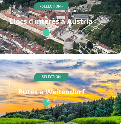
- SELECTION -
Llocs d'interès a Austria
- SELECTION -
Rutes a Weitendorf