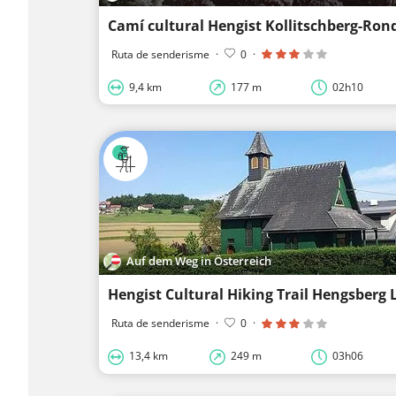
Camí cultural Hengist Kollitschberg-Ron
Ruta de senderisme
·
0
·
9,4 km
177 m
02h10
Auf dem Weg in Österreich
Hengist Cultural Hiking Trail Hengsberg 
Ruta de senderisme
·
0
·
13,4 km
249 m
03h06