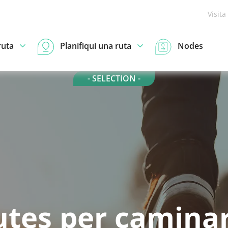
Visita
ruta
Planifiqui una ruta
Nodes
- SELECTION -
utes per caminar