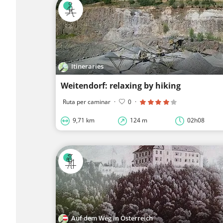
Itineraries
Weitendorf: relaxing by hiking
Ruta per caminar
·
0
·
9,71 km
124 m
02h08
Auf dem Weg in Österreich