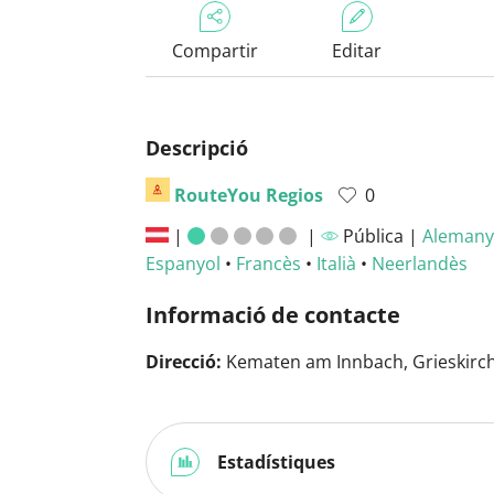
Compartir
Editar
Descripció
RouteYou Regios
0
|
|
Pública |
Alemany
Espanyol
•
Francès
•
Italià
•
Neerlandès
Informació de contacte
Direcció:
Kematen am Innbach, Grieskirch
Estadístiques