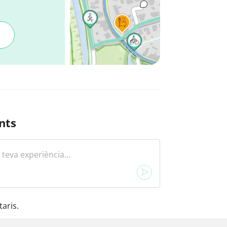
nts
aris.