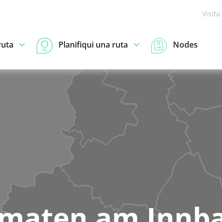
Visita
ruta
Planifiqui una ruta
Nodes
maten am Innb