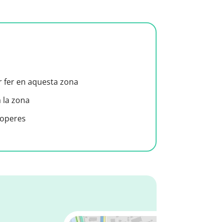
er fer en aquesta zona
a la zona
roperes