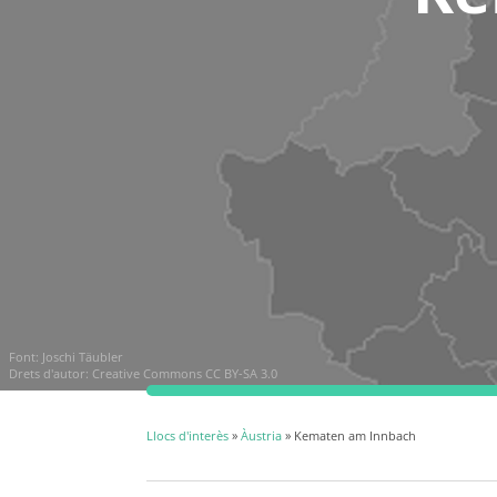
Font:
Joschi Täubler
Drets d'autor:
Creative Commons CC BY-SA 3.0
Llocs d'interès
»
Àustria
» Kematen am Innbach