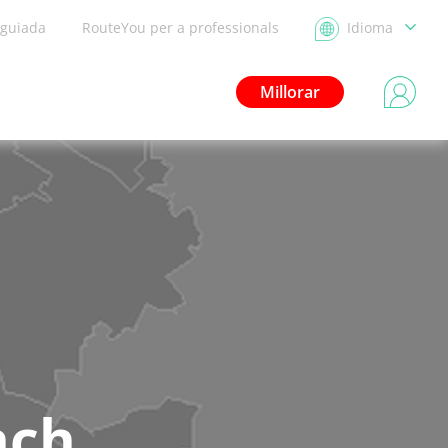
 guiada
RouteYou per a professionals
Idioma
Millorar
ach