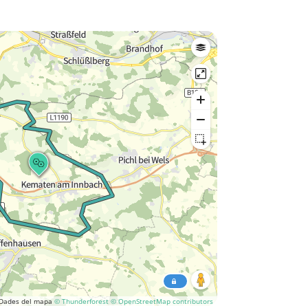
Dades del mapa
© Thunderforest
© OpenStreetMap contributors