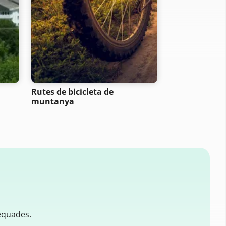
Rutes de bicicleta de
Rutes de sen
muntanya
equades.