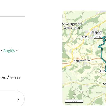
•
Anglès
•
en, Àustria
2 km