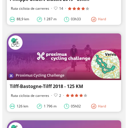
Ruta ciclista de carreres
·
14
·
88,9 km
1 287 m
03h33
Hard
Proximus Cycling Challenge
Tilff-Bastogne-Tilff 2018 - 125 KM
Ruta ciclista de carreres
·
2
·
126 km
1 796 m
05h02
Hard