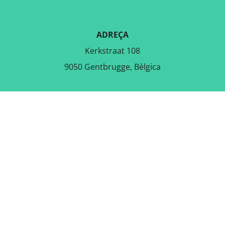
ADREÇA
Kerkstraat 108
9050 Gentbrugge, Bèlgica
DESCARREGA L'APLICACIÓ
GRATUÏTA