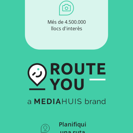
Més de 4.500.000
llocs d'interès
Planifiqui
una ruta