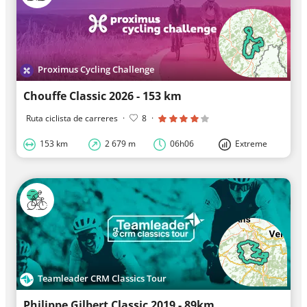
Proximus Cycling Challenge
Chouffe Classic 2026 - 153 km
Ruta ciclista de carreres
·
8
·
153 km
2 679 m
06h06
Extreme
Teamleader CRM Classics Tour
Philippe Gilbert Classic 2019 - 89km