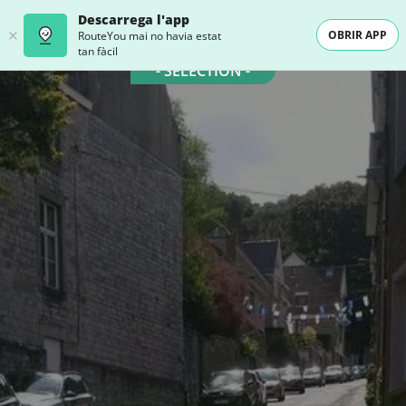
Descarrega l'app
OBRIR APP
RouteYou mai no havia estat
tan fàcil
- SELECTION -