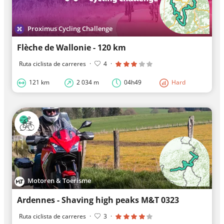
Proximus Cycling Challenge
Flèche de Wallonie - 120 km
Ruta ciclista de carreres
·
4
·
121 km
2 034 m
04h49
Hard
Motoren & Toerisme
Ardennes - Shaving high peaks M&T 0323
Ruta ciclista de carreres
·
3
·