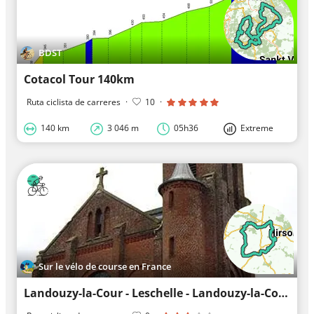
BDST
Cotacol Tour 140km
Ruta ciclista de carreres
·
10
·
140 km
3 046 m
05h36
Extreme
Sur le vélo de course en France
Landouzy-la-Cour - Leschelle - Landouzy-la-Cour: Cycling along quiet roads