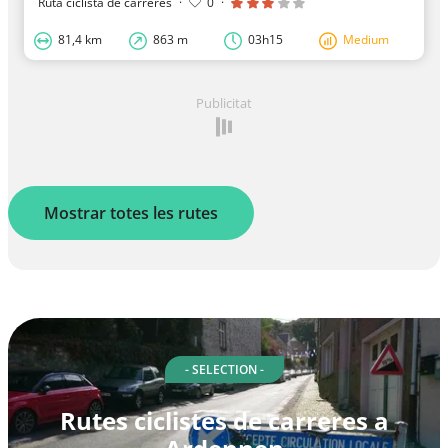
Ruta ciclista de carreres
·
0
·
81,4 km
863 m
03h15
Medium
Publicitat
Mostrar totes les rutes
- SELECTION -
Rutes ciclistes de carreres a