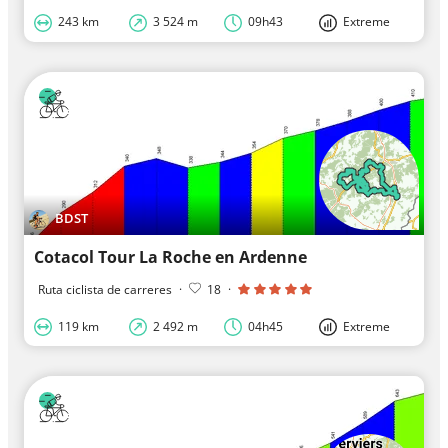
243 km
3 524 m
09h43
Extreme
BDST
Cotacol Tour La Roche en Ardenne
Ruta ciclista de carreres
·
18
·
119 km
2 492 m
04h45
Extreme