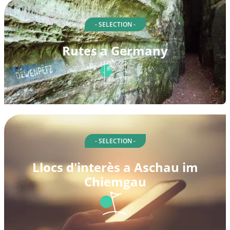
- SELECTION -
Rutes a Germany
- SELECTION -
Llocs d'interès a Aschau im
Chiemgau