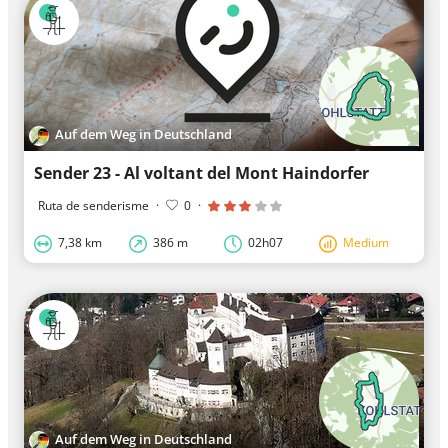
Auf dem Weg in Deutschland
Sender 23 - Al voltant del Mont Haindorfer
Ruta de senderisme
·
0
·
7,38 km
386 m
02h07
Medium
Auf dem Weg in Deutschland