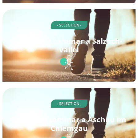
- SELECTION -
Rutes per caminar a Salzach-
vallei
- SELECTION -
Rutes per caminar a Aschau im
Chiemgau