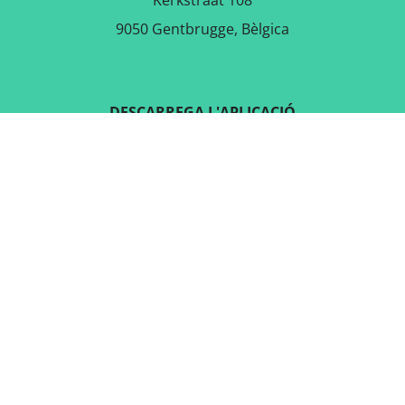
Kerkstraat 108
9050 Gentbrugge, Bèlgica
DESCARREGA L'APLICACIÓ
GRATUÏTA
SEGUEIX-NOS