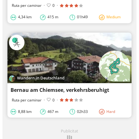
Ruta per caminar
·
0
·
4,34 km
415 m
01h49
Medium
Wandern in Deutschland
Bernau am Chiemsee, verkehrsberuhigt
Ruta per caminar
·
0
·
8,88 km
467 m
02h33
Hard
Publicitat