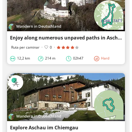
Wandern in Deutschland
Enjoy along numerous unpaved paths in Aschau im Chiemgau
Ruta per caminar
·
0
·
12,2 km
214 m
02h47
Hard
Wandern in Deutschland
Explore Aschau im Chiemgau