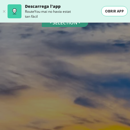
Descarrega l'app
OBRIR APP
RouteYou mai no havia estat
tan fàcil
- SELECTION -