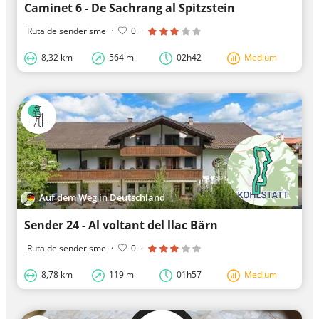
Caminet 6 - De Sachrang al Spitzstein
Ruta de senderisme
·
0
·
8,32 km
564 m
02h42
Medium
Auf dem Weg in Deutschland
Sender 24 - Al voltant del llac Bärn
Ruta de senderisme
·
0
·
8,78 km
119 m
01h57
Medium