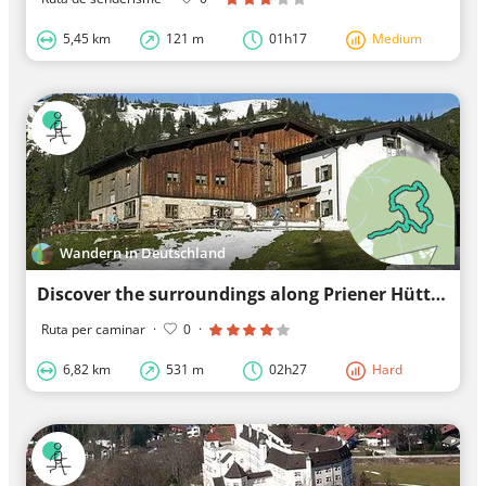
5,45 km
121 m
01h17
Medium
Wandern in Deutschland
Discover the surroundings along Priener Hütte
Ruta per caminar
·
0
·
6,82 km
531 m
02h27
Hard