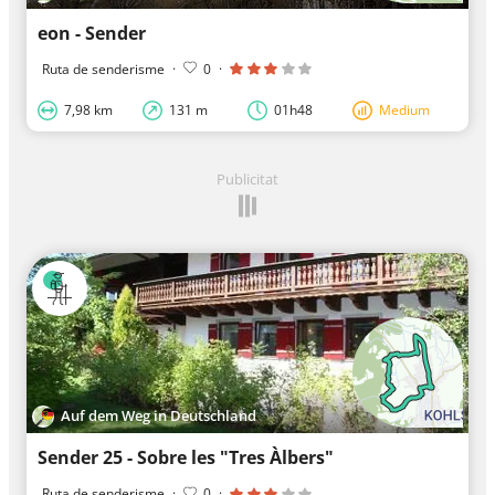
eon - Sender
Ruta de senderisme
·
0
·
7,98 km
131 m
01h48
Medium
Publicitat
Auf dem Weg in Deutschland
Sender 25 - Sobre les "Tres Àlbers"
Ruta de senderisme
·
0
·