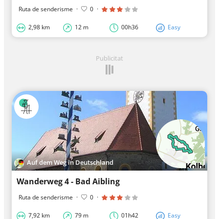
Ruta de senderisme
·
0
·
2,98 km
12 m
00h36
Easy
Publicitat
Auf dem Weg in Deutschland
Wanderweg 4 - Bad Aibling
Ruta de senderisme
·
0
·
7,92 km
79 m
01h42
Easy