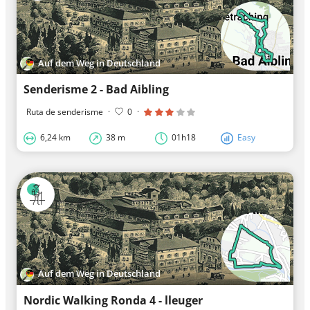
Auf dem Weg in Deutschland
Senderisme 2 - Bad Aibling
Ruta de senderisme
·
0
·
6,24 km
38 m
01h18
Easy
Auf dem Weg in Deutschland
Nordic Walking Ronda 4 - lleuger