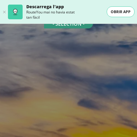
Descarrega l'app
OBRIR APP
RouteYou mai no havia estat
tan fàcil
- SELECTION -