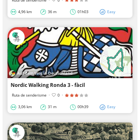
Ruta de senderisme
·
0
·
4,96 km
36 m
01h03
Easy
Auf dem Weg in Deutschland
Nordic Walking Ronda 3 - fàcil
Ruta de senderisme
·
0
·
3,06 km
31 m
00h39
Easy