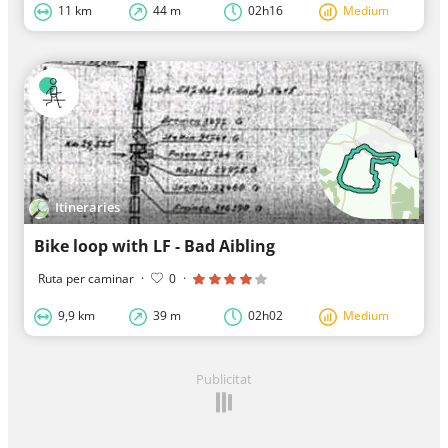
11 km
44 m
02h16
Medium
Itineraries
Bike loop with LF - Bad Aibling
Ruta per caminar
·
0
·
9,9 km
39 m
02h02
Medium
Publicitat