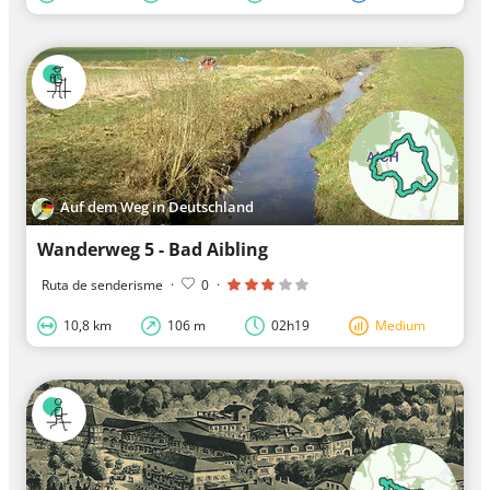
Auf dem Weg in Deutschland
Wanderweg 5 - Bad Aibling
Ruta de senderisme
·
0
·
10,8 km
106 m
02h19
Medium