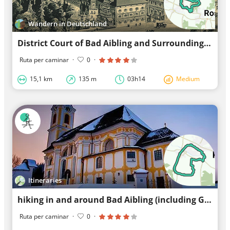
Wandern in Deutschland
District Court of Bad Aibling and Surroundings
Ruta per caminar
·
0
·
15,1 km
135 m
03h14
Medium
Itineraries
hiking in and around Bad Aibling (including GR routes)
Ruta per caminar
·
0
·