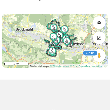
PLUS
5 km
Dades del mapa
© Thunderforest
© OpenStreetMap contributors