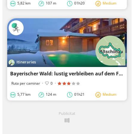
5,82 km
107 m
01h20
Medium
Itineraries
Bayerischer Wald: lustig verbleiben auf dem Fahrrad
Ruta per caminar
·
0
·
5,77 km
124 m
01h21
Medium
Publicitat