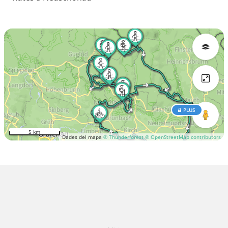
PLUS
5 km
Dades del mapa
© Thunderforest
© OpenStreetMap contributors