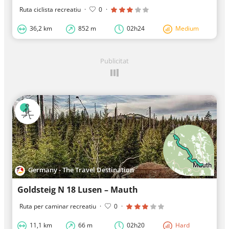
Ruta ciclista recreatiu
·
0
·
36,2 km
852 m
02h24
Medium
Publicitat
Germany - The Travel Destination
Goldsteig N 18 Lusen – Mauth
Ruta per caminar recreatiu
·
0
·
11,1 km
66 m
02h20
Hard