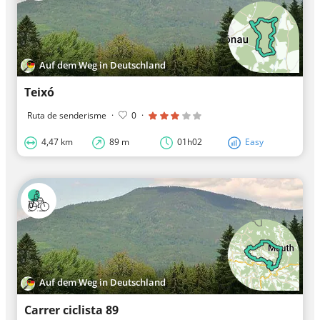
Auf dem Weg in Deutschland
Teixó
Ruta de senderisme
·
0
·
4,47 km
89 m
01h02
Easy
Auf dem Weg in Deutschland
Carrer ciclista 89