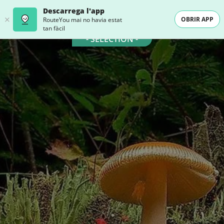
Descarrega l'app
OBRIR APP
RouteYou mai no havia estat
tan fàcil
- SELECTION -