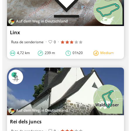
Auf dem Weg in Deutschland
Linx
Ruta de senderisme
·
0
·
4,72 km
239 m
01h20
Medium
Auf dem Weg in Deutschland
Rei dels juncs