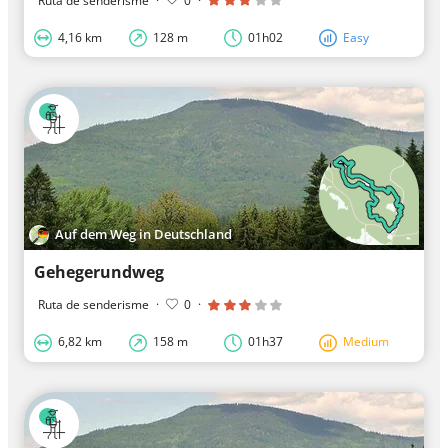
Ruta de senderisme
·
0
·
4,16 km
128 m
01h02
Easy
Auf dem Weg in Deutschland
Gehegerundweg
Ruta de senderisme
·
0
·
6,82 km
158 m
01h37
Medium