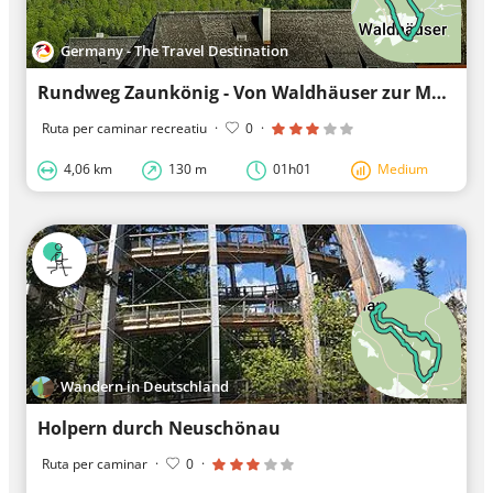
Germany - The Travel Destination
Rundweg Zaunkönig - Von Waldhäuser zur Martinsklause
Ruta per caminar recreatiu
·
0
·
4,06 km
130 m
01h01
Medium
Wandern in Deutschland
Holpern durch Neuschönau
Ruta per caminar
·
0
·