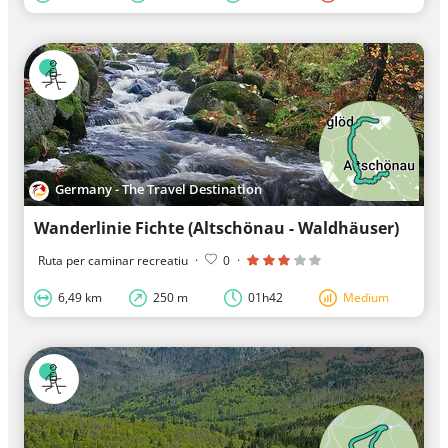
Germany - The Travel Destination
Wanderlinie Fichte (Altschönau - Waldhäuser)
Ruta per caminar recreatiu
·
0
·
6,49 km
250 m
01h42
Medium