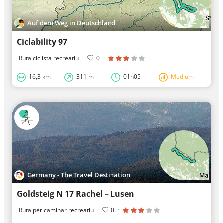
Auf dem Weg in Deutschland
Ciclability 97
Ruta ciclista recreatiu
·
0
·
16,3 km
311 m
01h05
Medium
Germany - The Travel Destination
Goldsteig N 17 Rachel – Lusen
Ruta per caminar recreatiu
·
0
·