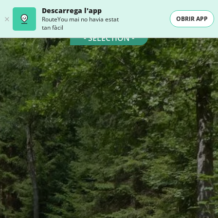
Descarrega l'app
OBRIR APP
RouteYou mai no havia estat
tan fàcil
- SELECTION -