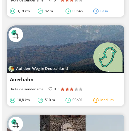
Ruta de senderisme
·
0
·
3,19 km
82 m
00h46
Easy
Auf dem Weg in Deutschland
Auerhahn
Ruta de senderisme
·
0
·
10,8 km
510 m
03h01
Medium