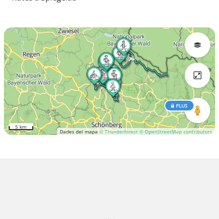
PLUS
5 km
Dades del mapa
© Thunderforest
© OpenStreetMap contributors