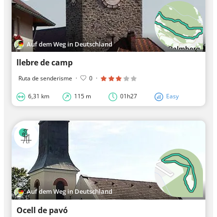
Auf dem Weg in Deutschland
llebre de camp
Ruta de senderisme
·
0
·
6,31 km
115 m
01h27
Easy
Auf dem Weg in Deutschland
Ocell de pavó