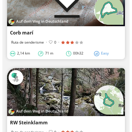
Auf dem Weg in Deutschland
Corb marí
Ruta de senderisme
·
0
·
2,14 km
71 m
00h32
Easy
Auf dem Weg in Deutschland
RW Steinklamm