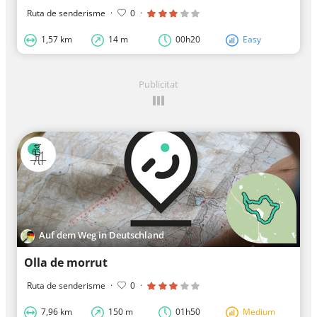
Ruta de senderisme
·
0
·
1,57 km
14 m
00h20
Easy
Publicitat
Auf dem Weg in Deutschland
Olla de morrut
Ruta de senderisme
·
0
·
7,96 km
150 m
01h50
Medium