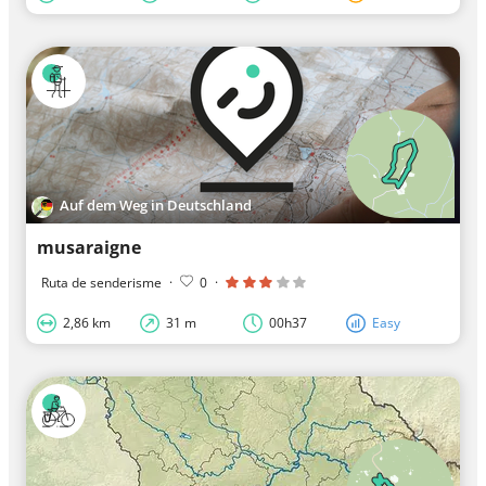
Auf dem Weg in Deutschland
musaraigne
Ruta de senderisme
·
0
·
2,86 km
31 m
00h37
Easy