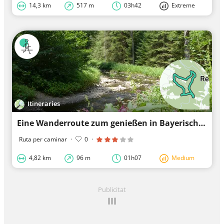
14,3 km
517 m
03h42
Extreme
Itineraries
Eine Wanderroute zum genießen in Bayerischer Wald
Ruta per caminar
·
0
·
4,82 km
96 m
01h07
Medium
Publicitat