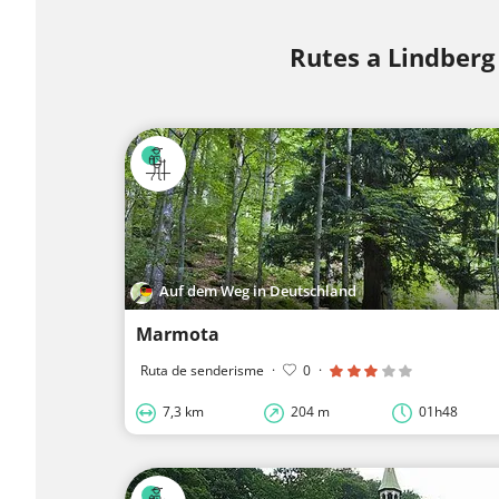
Rutes a Lindberg
Auf dem Weg in Deutschland
Marmota
Ruta de senderisme
·
0
·
7,3 km
204 m
01h48