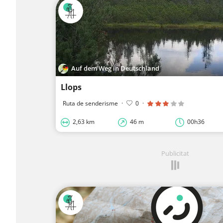
Auf dem Weg in Deutschland
Llops
Ruta de senderisme
·
0
·
2,63 km
46 m
00h36
Publicitat