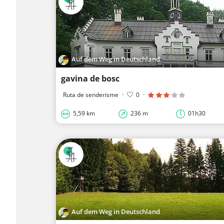
Auf dem Weg in Deutschland
gavina de bosc
Ruta de senderisme
·
0
·
5,59 km
236 m
01h30
Auf dem Weg in Deutschland