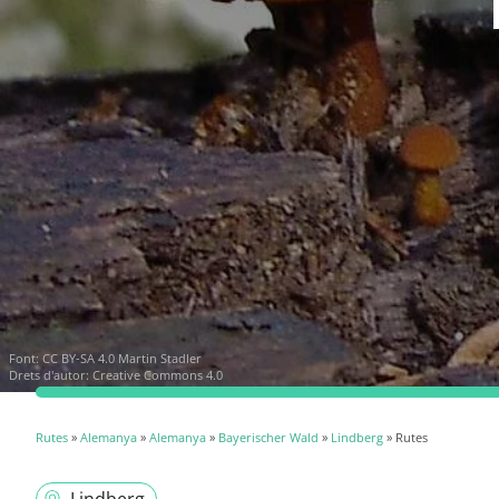
Font:
CC BY-SA 4.0 Martin Stadler
Drets d'autor: Creative Commons 4.0
Rutes
»
Alemanya
»
Alemanya
»
Bayerischer Wald
»
Lindberg
» Rutes