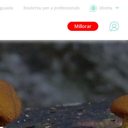
 guiada
RouteYou per a professionals
Idioma
Millorar