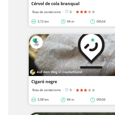
Cérvol de cola branqual
Ruta de senderisme
·
0
·
3,72 km
94 m
00h54
Auf dem Weg in Deutschland
Cigaró negre
Ruta de senderisme
·
0
·
3,98 km
84 m
00h56