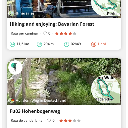
Itineraries
Hiking and enjoying: Bavarian Forest
Ruta per caminar
·
0
·
11,6 km
294 m
02h49
Hard
Auf dem Weg in Deutschland
Fu03 Hohenbogenweg
Ruta de senderisme
·
0
·