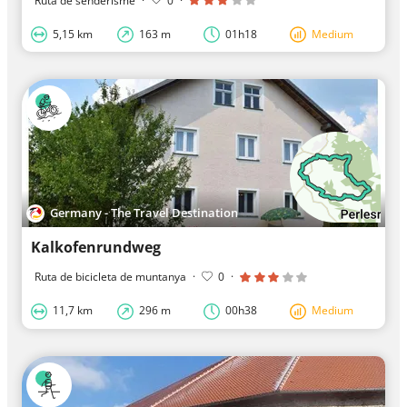
Ruta de senderisme
·
0
·
5,15 km
163 m
01h18
Medium
Germany - The Travel Destination
Kalkofenrundweg
Ruta de bicicleta de muntanya
·
0
·
11,7 km
296 m
00h38
Medium