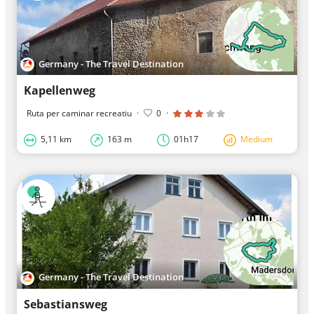
Germany - The Travel Destination
Kapellenweg
Ruta per caminar recreatiu
·
0
·
5,11 km
163 m
01h17
Medium
Germany - The Travel Destination
Sebastiansweg