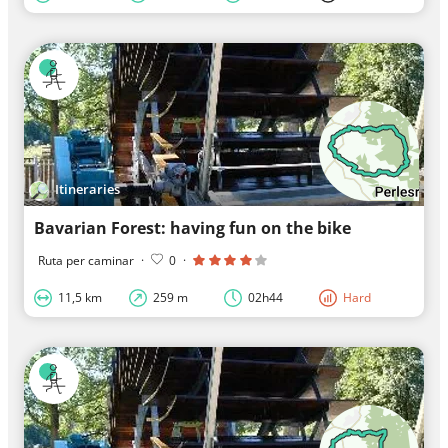
Itineraries
Bavarian Forest: having fun on the bike
Ruta per caminar
·
0
·
11,5 km
259 m
02h44
Hard