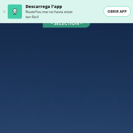
Descarrega l'app
OBRIR APP
RouteYou mai no havia estat
tan fàcil
- SELECTION -