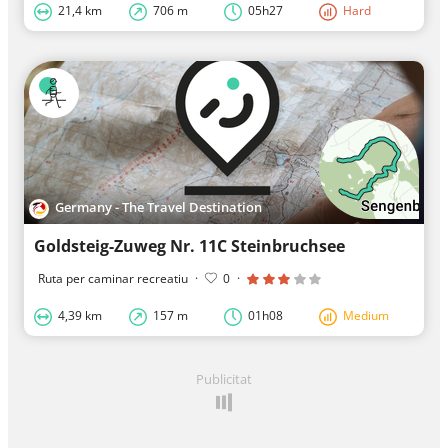
21,4 km
706 m
05h27
Hard
Germany - The Travel Destination
Goldsteig-Zuweg Nr. 11C Steinbruchsee
Ruta per caminar recreatiu
·
0
·
4,39 km
157 m
01h08
Medium
Publicitat