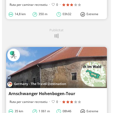
Ruta per caminar recreatiu
·
0
·
14,8 km
350 m
03h32
Extreme
Publicitat
Germany - The Travel Destination
Arnschwanger Hohenbogen-Tour
Ruta per caminar recreatiu
·
0
·
35 km
1 061 m
08h46
Extreme