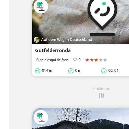
Auf dem Weg in Deutschland
Gutfelderronda
Ruta d'esquí de fons
·
0
·
814 m
0 m
00h04
Publicitat