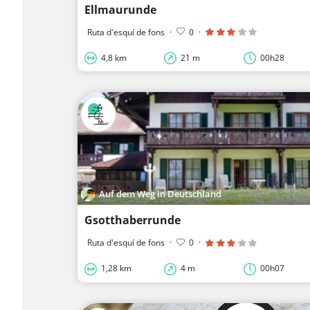
Ellmaurunde
Ruta d'esquí de fons
·
0
·
4,8 km
21 m
00h28
Auf dem Weg in Deutschland
Gsotthaberrunde
Ruta d'esquí de fons
·
0
·
1,28 km
4 m
00h07