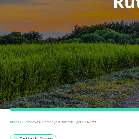
Ru
Rutes
»
Alemanya
»
Alemanya
»
Rottach-Egern
» Rutes