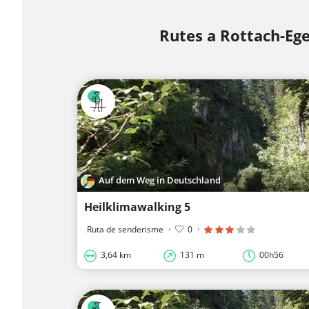
Rutes a Rottach-Eg
Auf dem Weg in Deutschland
Heilklimawalking 5
Ruta de senderisme
·
0
·
3,64 km
131 m
00h56