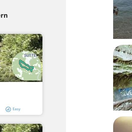
ern
Easy