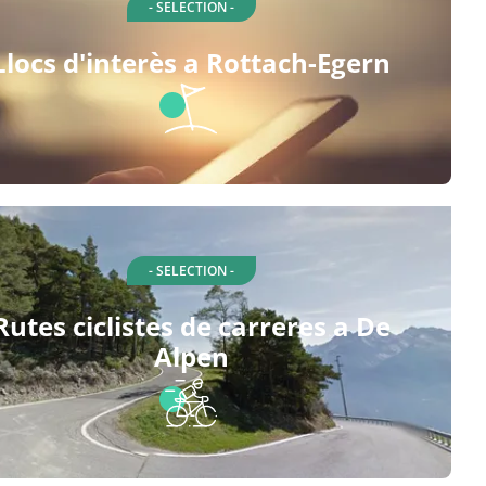
- SELECTION -
Llocs d'interès a Rottach-Egern
- SELECTION -
Rutes ciclistes de carreres a De
Alpen