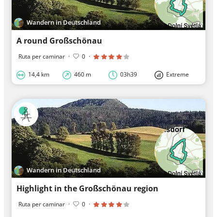
Wandern in Deutschland
A round Großschönau
Ruta per caminar
·
0
·
14,4 km
460 m
03h39
Extreme
Wandern in Deutschland
Highlight in the Großschönau region
Ruta per caminar
·
0
·