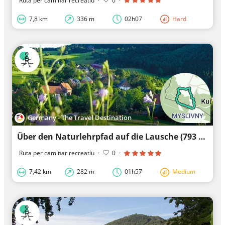
Ruta per caminar recreatiu
·
0
·
7,8 km
336 m
02h07
Hard
Germany - The Travel Destination
Über den Naturlehrpfad auf die Lausche (793 m)
Ruta per caminar recreatiu
·
0
·
7,42 km
282 m
01h57
Medium