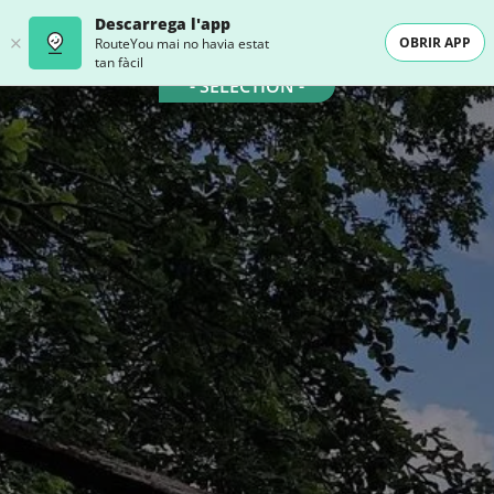
Descarrega l'app
OBRIR APP
RouteYou mai no havia estat
tan fàcil
- SELECTION -