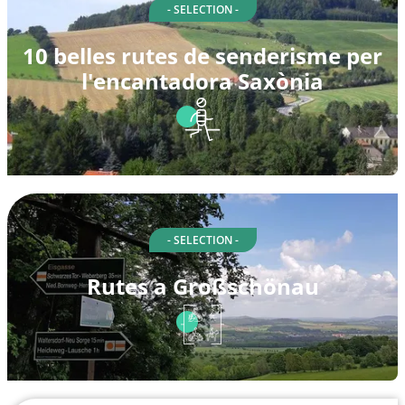
- SELECTION -
10 belles rutes de senderisme per
l'encantadora Saxònia
- SELECTION -
Rutes a Großschönau