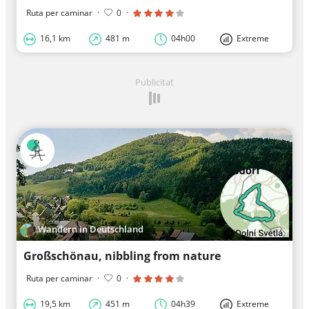
Ruta per caminar
·
0
·
16,1 km
481 m
04h00
Extreme
Publicitat
Wandern in Deutschland
Großschönau, nibbling from nature
Ruta per caminar
·
0
·
19,5 km
451 m
04h39
Extreme