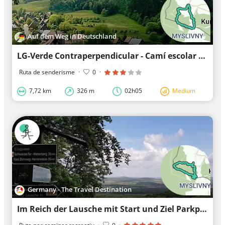
Auf dem Weg in Deutschland
LG-Verde Contraperpendicular - Camí escolar de naturalesa Waltersdorf
Ruta de senderisme
·
0
·
7,72 km
326 m
02h05
Medium
Germany - The Travel Destination
Im Reich der Lausche mit Start und Ziel Parkplatz "Neu Sorge"