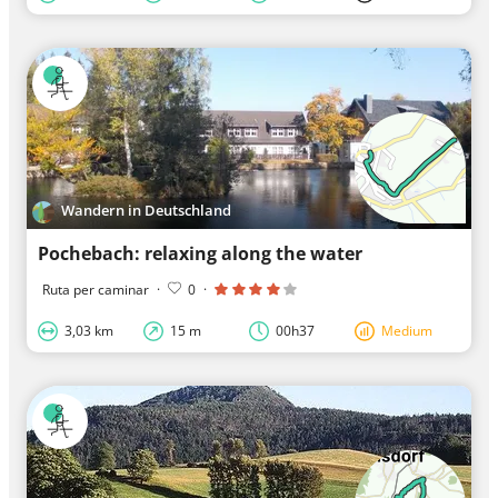
Wandern in Deutschland
Pochebach: relaxing along the water
Ruta per caminar
·
0
·
3,03 km
15 m
00h37
Medium