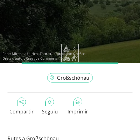
Font:
Michaela Ullrich, Tourist-Information Großsc...
Drets d'autor: Creative Commons 4.0
Großschönau
Compartir
Seguiu
Imprimir
Rutes a Großschönau