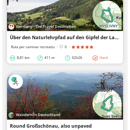
Germany - The Travel Destination
Über den Naturlehrpfad auf den Gipfel der Lausche
Ruta per caminar recreatiu
·
0
·
8,81 km
411 m
02h26
Hard
Wandern in Deutschland
Round Großschönau, also unpaved