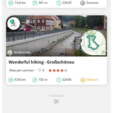
14,4 km
461 m
03h39
Extreme
Itineraries
Wonderful hiking - Großschönau
Ruta per caminar
·
0
·
9,06 km
182 m
02h06
Medium
Publicitat