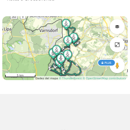
PLUS
5 km
Dades del mapa
© Thunderforest
© OpenStreetMap contributors