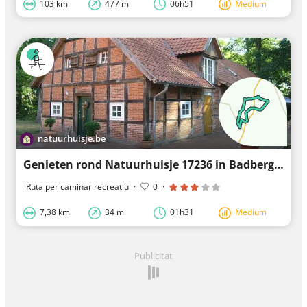
103 km
477 m
06h51
Medium
natuurhuisje.be
Genieten rond Natuurhuisje 17236 in Badbergen
Ruta per caminar recreatiu
·
0
·
7,38 km
34 m
01h31
Medium
Publicitat