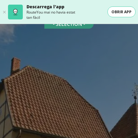
Descarrega l'app
OBRIR APP
RouteYou mai no havia estat
tan fàcil
- SELECTION -