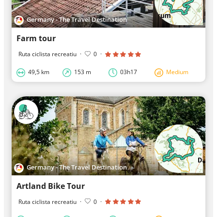
Germany - The Travel Destination
Farm tour
Ruta ciclista recreatiu
·
0
·
49,5 km
153 m
03h17
Medium
Germany - The Travel Destination
Artland Bike Tour
Ruta ciclista recreatiu
·
0
·