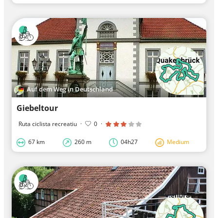
Auf dem Weg in Deutschland
Giebeltour
Ruta ciclista recreatiu
·
0
·
67 km
260 m
04h27
Medium