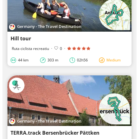
Germany - The Travel Destination
Hill tour
Ruta ciclista recreatiu
·
0
·
44 km
303 m
02h56
Medium
Germany - The Travel Destination
TERRA.track Bersenbrücker Pättken