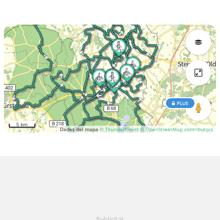
PLUS
5 km
Dades del mapa
© Thunderforest
© OpenStreetMap contributors
Publicitat