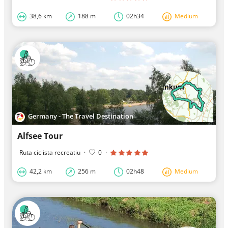
38,6 km
188 m
02h34
Medium
Germany - The Travel Destination
Alfsee Tour
Ruta ciclista recreatiu
·
0
·
42,2 km
256 m
02h48
Medium