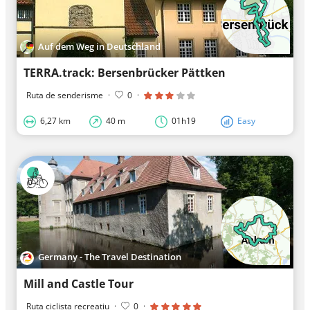
Auf dem Weg in Deutschland
TERRA.track: Bersenbrücker Pättken
Ruta de senderisme
·
0
·
6,27 km
40 m
01h19
Easy
Germany - The Travel Destination
Mill and Castle Tour
Ruta ciclista recreatiu
·
0
·