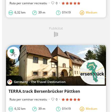
Ruta per caminar recreatiu
·
0
·
6,32 km
39 m
01h19
Medium
Publicitat
Germany - The Travel Destination
TERRA.track Bersenbrücker Pättken
Ruta per caminar recreatiu
·
0
·
6,32 km
39 m
01h19
Medium