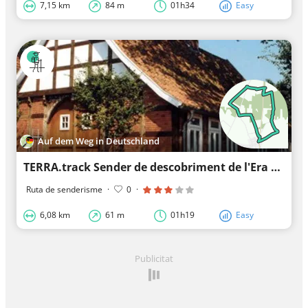
7,15 km
84 m
01h34
Easy
Auf dem Weg in Deutschland
TERRA.track Sender de descobriment de l'Era de gel
Ruta de senderisme
·
0
·
6,08 km
61 m
01h19
Easy
Publicitat