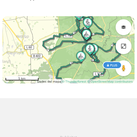
PLUS
5 km
Dades del mapa
© Thunderforest
© OpenStreetMap contributors