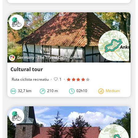
Germany - The Travel Destination
Cultural tour
Ruta ciclista recreatiu
·
1
·
32,7 km
210 m
02h10
Medium