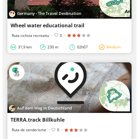
Germany - The Travel Destination
Wheel water educational trail
Ruta ciclista recreatiu
·
0
·
31,9 km
230 m
02h07
Medium
Auf dem Weg in Deutschland
TERRA.track Billkuhle
Ruta de senderisme
·
0
·