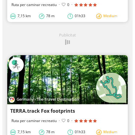
Ruta per caminar recreatiu
·
0
·
7,15 km
78 m
01h33
Medium
Publicitat
Germany - The Travel Destination
TERRA.track Fox footprints
Ruta per caminar recreatiu
·
0
·
7,15 km
78 m
01h33
Medium