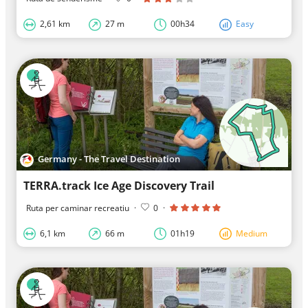
2,61 km
27 m
00h34
Easy
Germany - The Travel Destination
TERRA.track Ice Age Discovery Trail
Ruta per caminar recreatiu
·
0
·
6,1 km
66 m
01h19
Medium