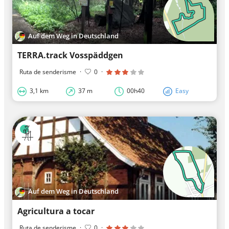
Auf dem Weg in Deutschland
TERRA.track Vosspäddgen
Ruta de senderisme
·
0
·
3,1 km
37 m
00h40
Easy
Auf dem Weg in Deutschland
Agricultura a tocar
Ruta de senderisme
·
0
·