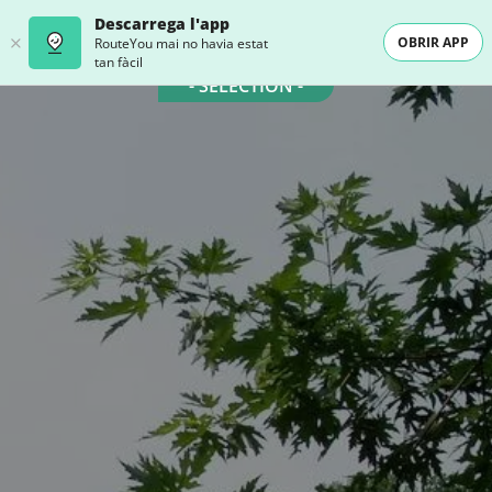
Descarrega l'app
OBRIR APP
RouteYou mai no havia estat
tan fàcil
- SELECTION -