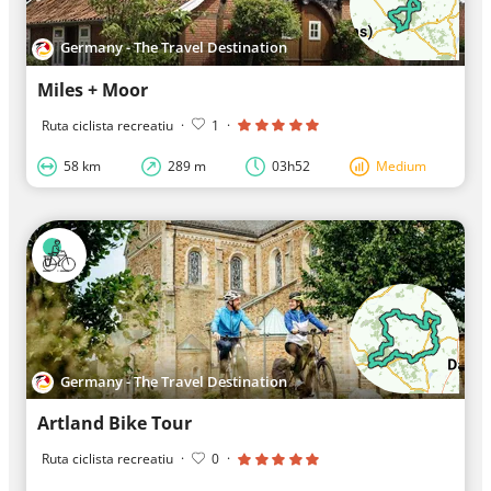
Germany - The Travel Destination
Miles + Moor
Ruta ciclista recreatiu
·
1
·
58 km
289 m
03h52
Medium
Germany - The Travel Destination
Artland Bike Tour
Ruta ciclista recreatiu
·
0
·