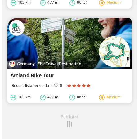
103 km
477 m
06h51
Medium
Germany - The Travel Destination
Artland Bike Tour
Ruta ciclista recreatiu
·
0
·
103 km
477 m
06h51
Medium
Publicitat