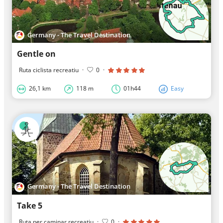
Germany - The Travel Destination
Gentle on
Ruta ciclista recreatiu
·
0
·
26,1 km
118 m
01h44
Easy
Germany - The Travel Destination
Take 5
Ruta per caminar recreatiu
·
0
·