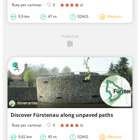
Ruta per caminar
·
0
·
9,9 km
47 m
02h03
Medium
Publicitat
Itineraries
Discover Fürstenau along unpaved paths
Ruta per caminar
·
0
·
9,82 km
45 m
02h02
Medium