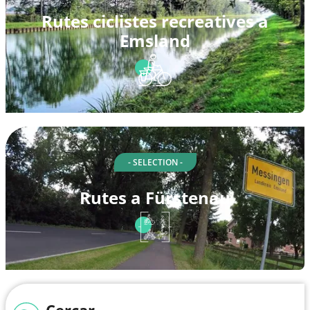
Rutes ciclistes recreatives a
Emsland
- SELECTION -
Rutes a Fürstenau
Cercar