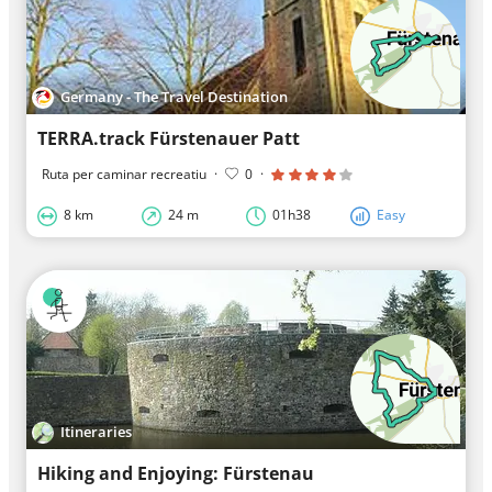
Germany - The Travel Destination
TERRA.track Fürstenauer Patt
Ruta per caminar recreatiu
·
0
·
8 km
24 m
01h38
Easy
Itineraries
Hiking and Enjoying: Fürstenau