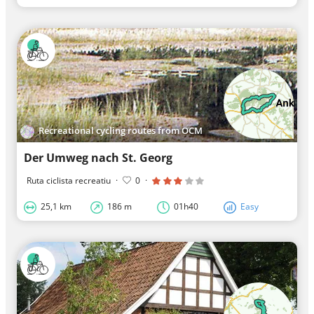
Recreational cycling routes from OCM
Der Umweg nach St. Georg
Ruta ciclista recreatiu
·
0
·
25,1 km
186 m
01h40
Easy