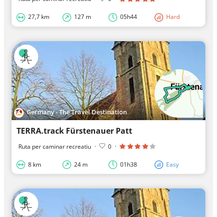
27,7 km
127 m
05h44
Hard
Germany - The Travel Destination
TERRA.track Fürstenauer Patt
Ruta per caminar recreatiu
·
0
·
8 km
24 m
01h38
Easy