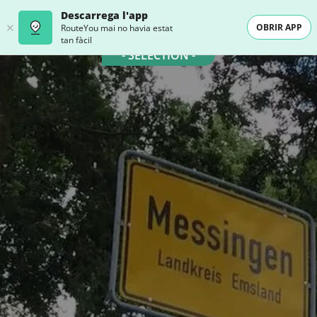
Descarrega l'app
OBRIR APP
RouteYou mai no havia estat
tan fàcil
- SELECTION -