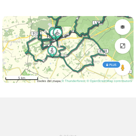
PLUS
5 km
Dades del mapa
© Thunderforest
© OpenStreetMap contributors