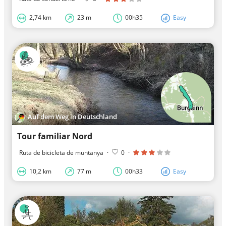
2,74 km
23 m
00h35
Easy
Auf dem Weg in Deutschland
Tour familiar Nord
Ruta de bicicleta de muntanya
·
0
·
10,2 km
77 m
00h33
Easy