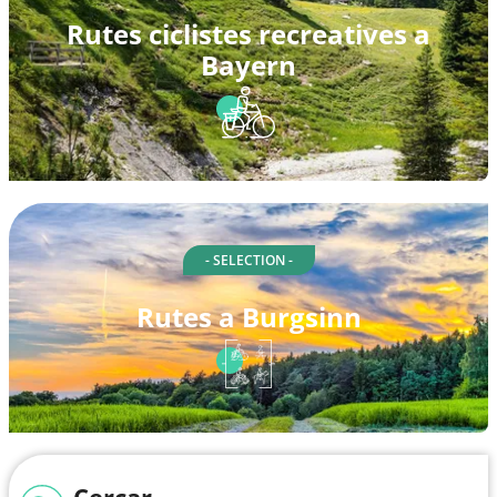
Rutes ciclistes recreatives a
Bayern
- SELECTION -
Rutes a Burgsinn
Cercar