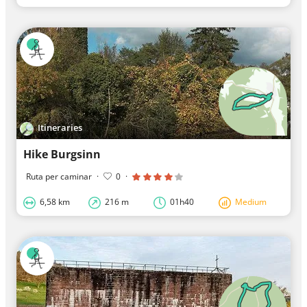
Itineraries
Hike Burgsinn
Ruta per caminar
·
0
·
6,58 km
216 m
01h40
Medium