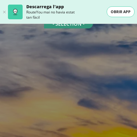
Descarrega l'app
OBRIR APP
RouteYou mai no havia estat
tan fàcil
- SELECTION -