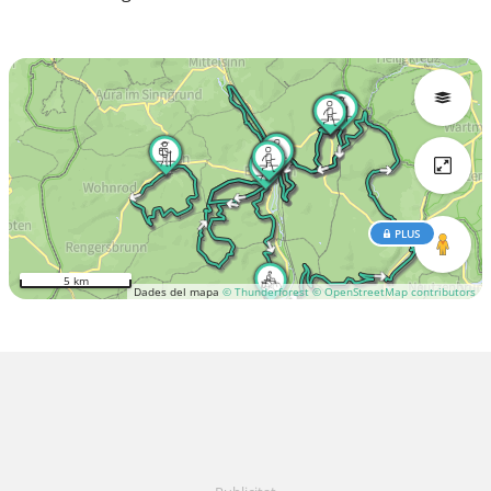
PLUS
5 km
Dades del mapa
© Thunderforest
© OpenStreetMap contributors