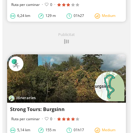
Ruta per caminar
·
0
·
6,24 km
129 m
01h27
Medium
Publicitat
Itineraries
Strong Tours: Burgsinn
Ruta per caminar
·
0
·
5,14 km
155 m
01h17
Medium