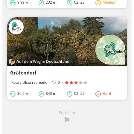
9,99 km
232 m
02h23
Medium
Auf dem Weg in Deutschland
Gräfendorf
Ruta ciclista recreatiu
·
0
·
36,9 km
843 m
02h27
Hard
Publicitat