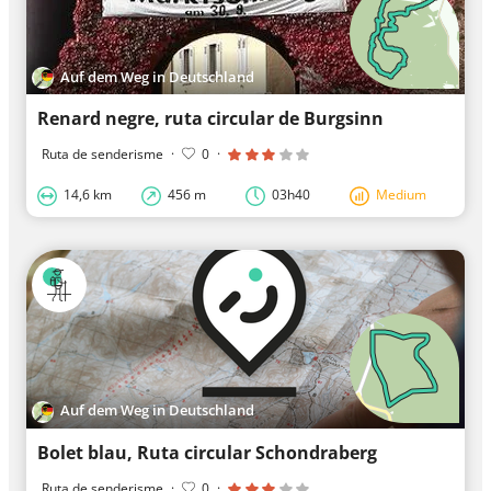
Auf dem Weg in Deutschland
Renard negre, ruta circular de Burgsinn
Ruta de senderisme
·
0
·
14,6 km
456 m
03h40
Medium
Auf dem Weg in Deutschland
Bolet blau, Ruta circular Schondraberg
Ruta de senderisme
·
0
·