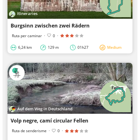
Itineraries
Burgsinn zwischen zwei Rädern
Ruta per caminar
·
0
·
6,24 km
129 m
01h27
Medium
Auf dem Weg in Deutschland
Volp negre, camí circular Fellen
Ruta de senderisme
·
0
·