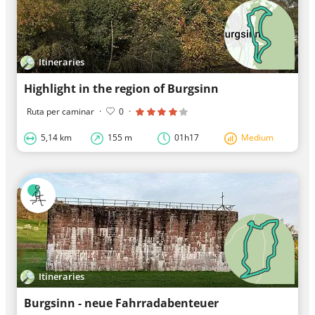
Itineraries
Highlight in the region of Burgsinn
Ruta per caminar
·
0
·
5,14 km
155 m
01h17
Medium
Itineraries
Burgsinn - neue Fahrradabenteuer