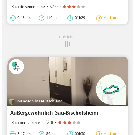
Ruta de senderisme
·
0
·
6,48 km
116 m
01h29
Medium
Publicitat
Wandern in Deutschland
Außergewöhnlich Gau-Bischofsheim
Ruta per caminar
·
0
·
3,47 km
86 m
00h50
Medium