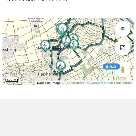
PLUS
500 m
Dades del mapa
© Thunderforest
© OpenStreetMap contributors