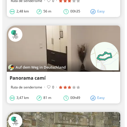
Ruta de senderisme
·
0
·
2,48 km
56 m
00h35
Easy
Auf dem Weg in Deutschland
Panorama camí
Ruta de senderisme
·
0
·
3,47 km
81 m
00h49
Easy