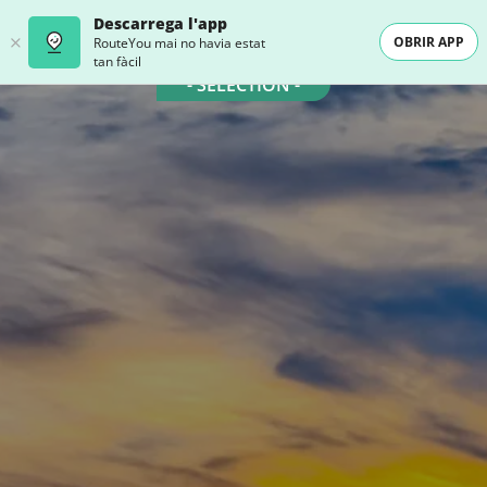
Descarrega l'app
OBRIR APP
RouteYou mai no havia estat
tan fàcil
- SELECTION -