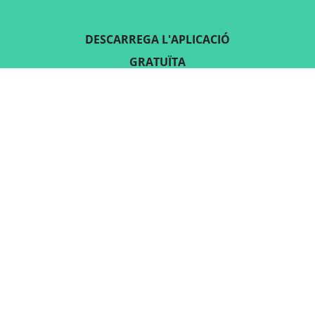
DESCARREGA L'APLICACIÓ
GRATUÏTA
SEGUEIX-NOS