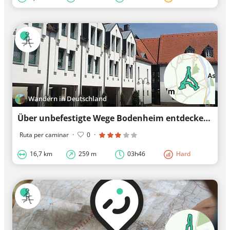
Wandern in Deutschland
Über unbefestigte Wege Bodenheim entdecken
Ruta per caminar
·
0
·
16,7 km
259 m
03h46
Hard