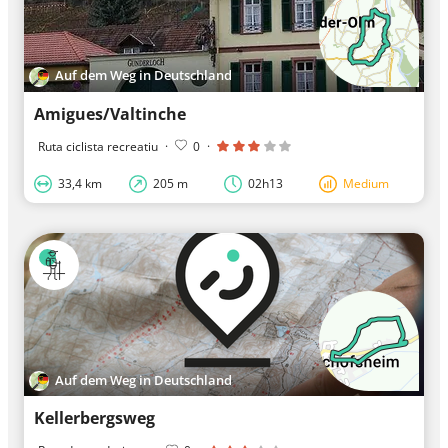
Auf dem Weg in Deutschland
Amigues/Valtinche
Ruta ciclista recreatiu
·
0
·
33,4 km
205 m
02h13
Medium
Auf dem Weg in Deutschland
Kellerbergsweg