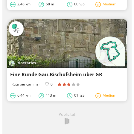
2,48 km
58 m
00h35
Medium
Itineraries
Eine Runde Gau-Bischofsheim über GR
Ruta per caminar
·
0
·
6,44 km
113 m
01h28
Medium
Publicitat