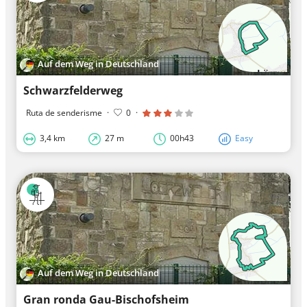
Auf dem Weg in Deutschland
Schwarzfelderweg
Ruta de senderisme
·
0
·
3,4 km
27 m
00h43
Easy
Auf dem Weg in Deutschland
Gran ronda Gau-Bischofsheim