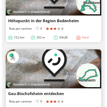
Wandern in Deutschland
Höhepunkt in der Region Bodenheim
Ruta per caminar
·
0
·
15,2 km
252 m
03h28
Hard
Wandern in Deutschland
Gau-Bischofsheim entdecken
Ruta per caminar
·
0
·