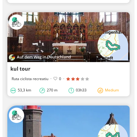
Auf dem Weg in Deutschland
kul tour
Ruta ciclista recreatiu
·
0
·
53,3 km
270 m
03h33
Medium