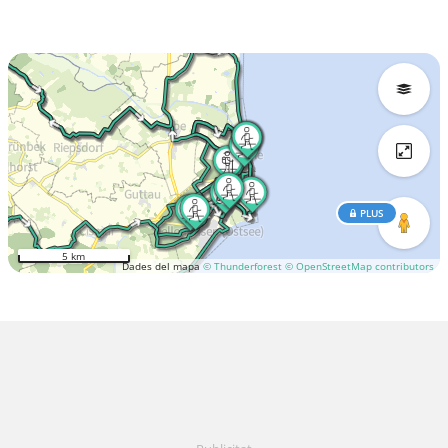
PLUS
5 km
Dades del mapa
© Thunderforest
© OpenStreetMap contributors