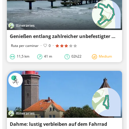
Itineraries
Genießen entlang zahlreicher unbefestigter Wege in Dahme
Ruta per caminar
·
0
·
11,5 km
41 m
02h22
Medium
Itineraries
Dahme: lustig verbleiben auf dem Fahrrad