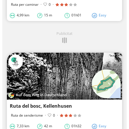
Ruta per caminar
·
0
·
4,99 km
15 m
01h01
Easy
Publicitat
Auf dem Weg in Deutschland
Ruta del bosc, Kellenhusen
Ruta de senderisme
·
0
·
7,33 km
42 m
01h32
Easy