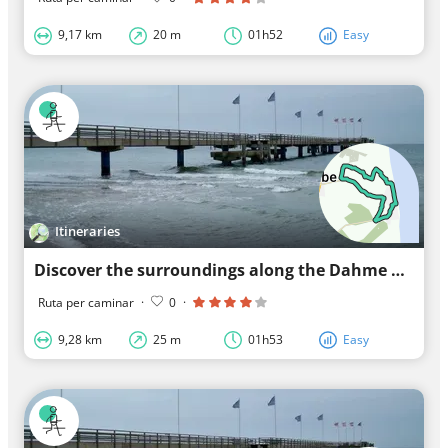
9,17 km
20 m
01h52
Easy
Itineraries
Discover the surroundings along the Dahme pier
Ruta per caminar
·
0
·
9,28 km
25 m
01h53
Easy