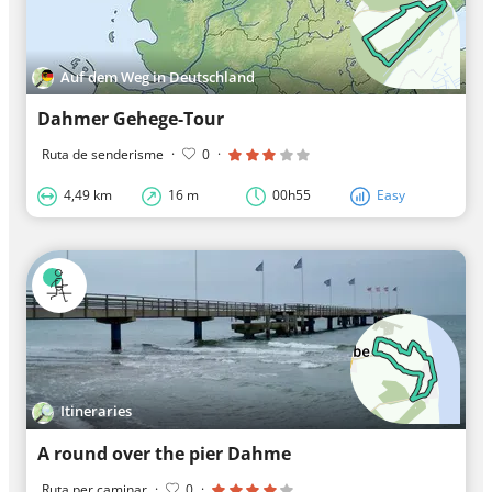
Auf dem Weg in Deutschland
Dahmer Gehege-Tour
Ruta de senderisme
·
0
·
4,49 km
16 m
00h55
Easy
Itineraries
A round over the pier Dahme
Ruta per caminar
·
0
·