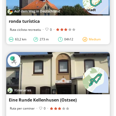
Auf dem Weg in Deutschland
ronda turística
Ruta ciclista recreatiu
·
0
·
63,2 km
273 m
04h12
Medium
Itineraries
Eine Runde Kellenhusen (Ostsee)
Ruta per caminar
·
0
·