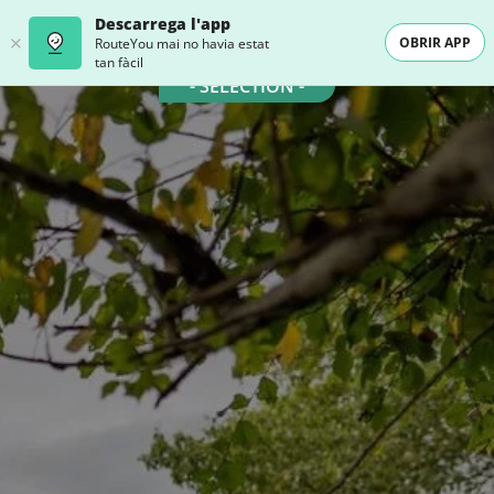
Descarrega l'app
OBRIR APP
RouteYou mai no havia estat
tan fàcil
- SELECTION -