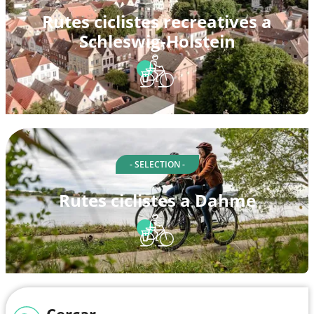
Rutes ciclistes recreatives a
Schleswig-Holstein
- SELECTION -
Rutes ciclistes a Dahme
Cercar