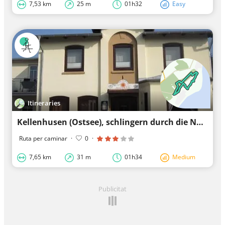
7,53 km
25 m
01h32
Easy
Itineraries
Kellenhusen (Ostsee), schlingern durch die Natur
Ruta per caminar
·
0
·
7,65 km
31 m
01h34
Medium
Publicitat