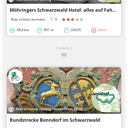
Möhringers Schwarzwald Hotel: alles auf Fahrradabstand
Ruta ciclista recreatiu
·
0
·
58,8 km
991 m
03h55
Hard
Publicitat
Recreational cycling routes from OCM
Rundstrecke Bonndorf im Schwarzwald