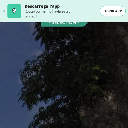
Descarrega l'app
OBRIR APP
RouteYou mai no havia estat
tan fàcil
- SELECTION -