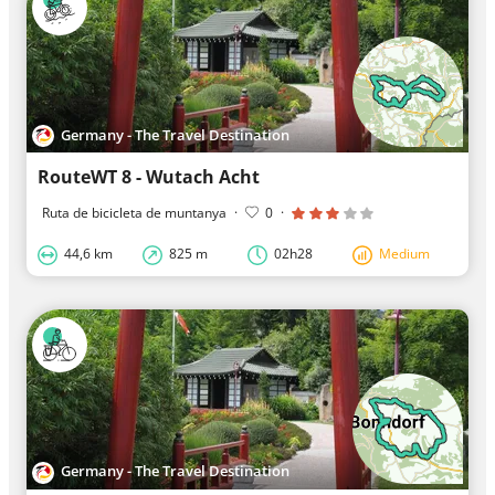
Germany - The Travel Destination
RouteWT 8 - Wutach Acht
Ruta de bicicleta de muntanya
·
0
·
44,6 km
825 m
02h28
Medium
Germany - The Travel Destination