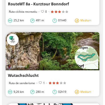
RouteWT 8a - Kurztour Bonndorf
Ruta ciclista recreatiu
·
0
·
25,2 km
491 m
01h40
Medium
Jo Smeets
Wutachschlucht
Ruta de senderisme
·
1
·
9,26 km
280 m
02h19
Medium