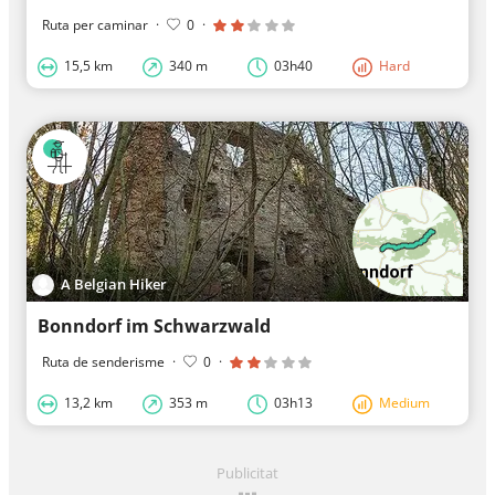
Ruta per caminar
·
0
·
15,5 km
340 m
03h40
Hard
A Belgian Hiker
Bonndorf im Schwarzwald
Ruta de senderisme
·
0
·
13,2 km
353 m
03h13
Medium
Publicitat