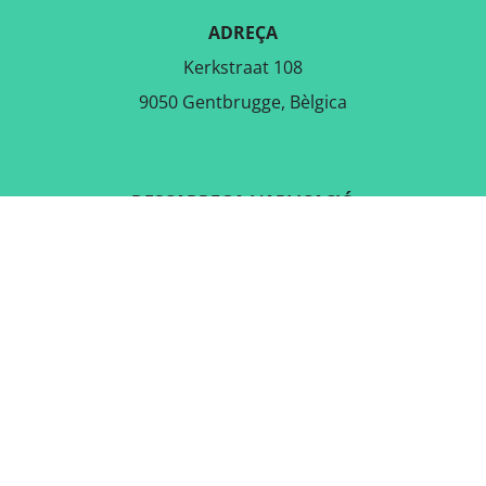
ADREÇA
Kerkstraat 108
9050 Gentbrugge, Bèlgica
DESCARREGA L'APLICACIÓ
GRATUÏTA