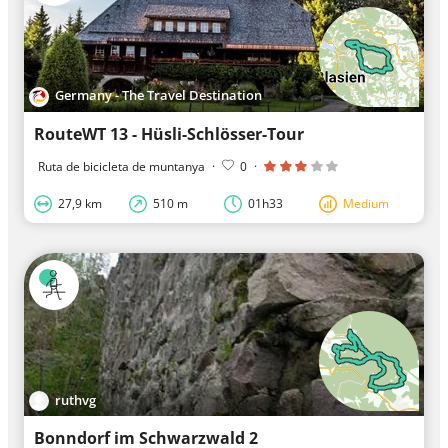
Germany - The Travel Destination
RouteWT 13 - Hüsli-Schlösser-Tour
Ruta de bicicleta de muntanya
·
0
·
27,9 km
510 m
01h33
Medium
ruthvg
Bonndorf im Schwarzwald 2