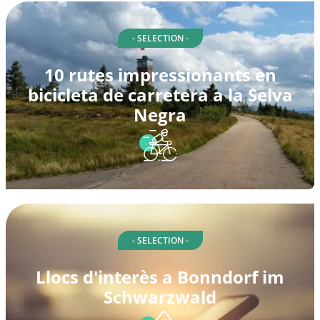
- SELECTION -
10 rutes impressionants en
bicicleta de carretera a la Selva
Negra
- SELECTION -
Llocs d'interès a Bonndorf im
Schwarzwald