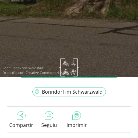
Font:
Landkreis Waldshut
Drets d'autor: Creative Commons 4.0
Bonndorf im Schwarzwald
Compartir
Seguiu
Imprimir