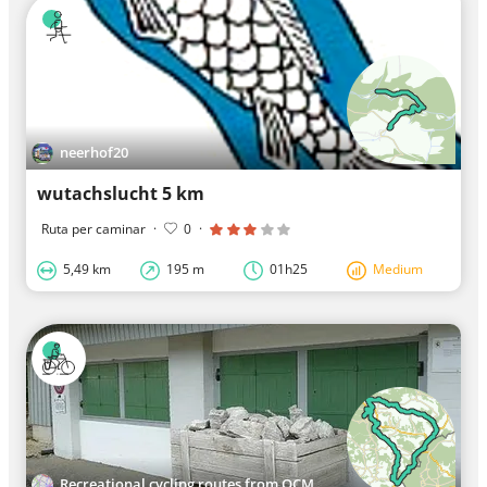
neerhof20
wutachslucht 5 km
Ruta per caminar
·
0
·
5,49 km
195 m
01h25
Medium
Recreational cycling routes from OCM