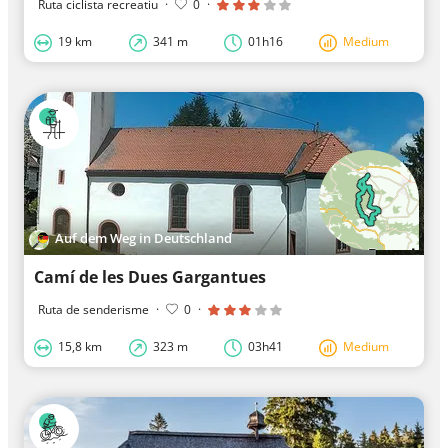
Ruta ciclista recreatiu
·
0
·
19 km
341 m
01h16
Medium
Auf dem Weg in Deutschland
Camí de les Dues Gargantues
Ruta de senderisme
·
0
·
15,8 km
323 m
03h41
Medium