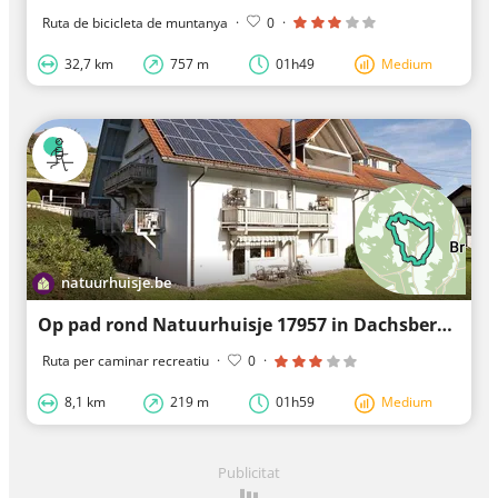
Ruta de bicicleta de muntanya
·
0
·
32,7 km
757 m
01h49
Medium
natuurhuisje.be
Op pad rond Natuurhuisje 17957 in Dachsberg (Südschwarzwald)
Ruta per caminar recreatiu
·
0
·
8,1 km
219 m
01h59
Medium
Publicitat