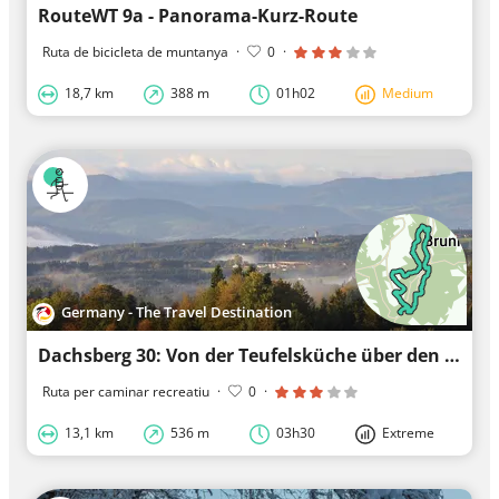
RouteWT 9a - Panorama-Kurz-Route
Ruta de bicicleta de muntanya
·
0
·
18,7 km
388 m
01h02
Medium
Germany - The Travel Destination
Dachsberg 30: Von der Teufelsküche über den Albsteig
Ruta per caminar recreatiu
·
0
·
13,1 km
536 m
03h30
Extreme