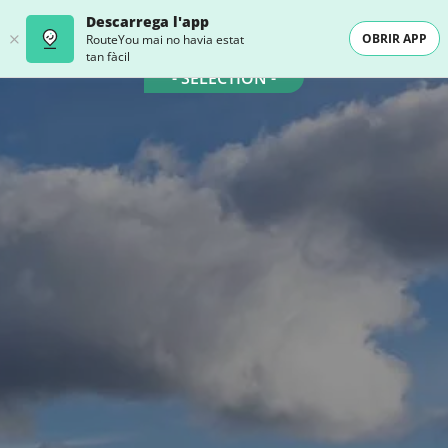
Descarrega l'app
OBRIR APP
RouteYou mai no havia estat
tan fàcil
- SELECTION -