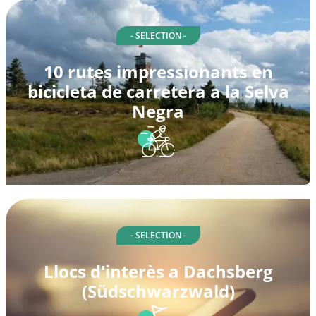
- SELECTION -
10 rutes impressionants en
bicicleta de carretera a la Selva
Negra
- SELECTION -
Llocs d'interès a Dachsberg
(Südschwarzwald)