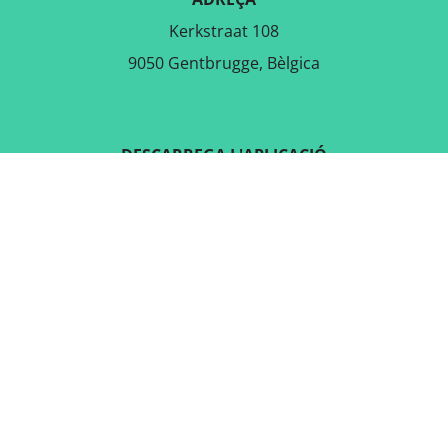
Kerkstraat 108
9050 Gentbrugge, Bèlgica
DESCARREGA L'APLICACIÓ
GRATUÏTA
SEGUEIX-NOS