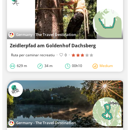
Germany - The Travel Destination
Zeidlerpfad am Goldenhof Dachsberg
Ruta per caminar recreatiu
·
0
·
629 m
34 m
00h10
Medium
Germany - The Travel Destination