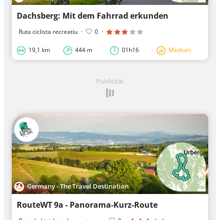
Dachsberg: Mit dem Fahrrad erkunden
Ruta ciclista recreatiu
·
0
·
19,1 km
444 m
01h16
Medium
Publicitat
Germany - The Travel Destination
RouteWT 9a - Panorama-Kurz-Route