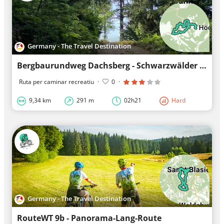
Germany - The Travel Destination
Bergbaurundweg Dachsberg - Schwarzwälder Genießerpfad und Premiumwanderweg
Ruta per caminar recreatiu
·
0
·
9,34 km
291 m
02h21
Hard
Germany - The Travel Destination
RouteWT 9b - Panorama-Lang-Route