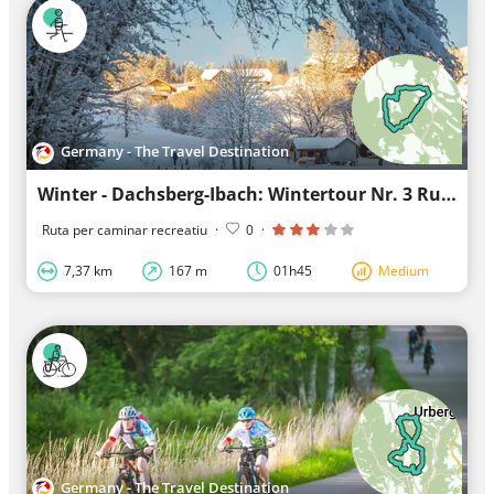
Germany - The Travel Destination
Winter - Dachsberg-Ibach: Wintertour Nr. 3 Rund um den Schwarzenhof
Ruta per caminar recreatiu
·
0
·
7,37 km
167 m
01h45
Medium
Germany - The Travel Destination