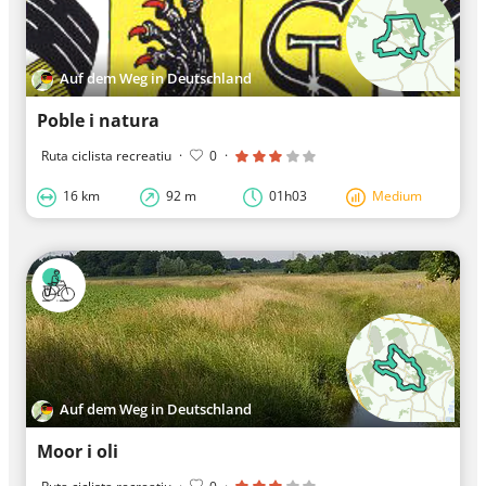
Auf dem Weg in Deutschland
Poble i natura
Ruta ciclista recreatiu
·
0
·
16 km
92 m
01h03
Medium
Auf dem Weg in Deutschland
Moor i oli