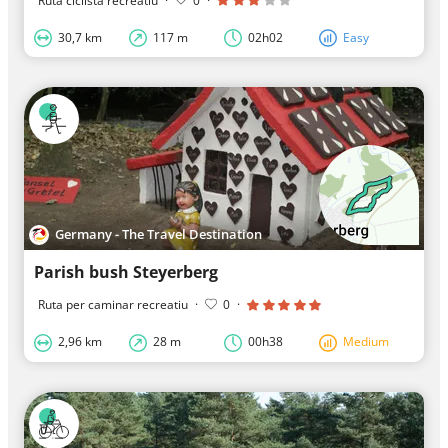
Ruta ciclista recreatiu
·
0
·
30,7 km
117 m
02h02
Easy
Germany - The Travel Destination
Parish bush Steyerberg
Ruta per caminar recreatiu
·
0
·
2,96 km
28 m
00h38
Medium