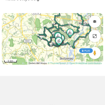
PLUS
5 km
Dades del mapa
© Thunderforest
© OpenStreetMap contributors