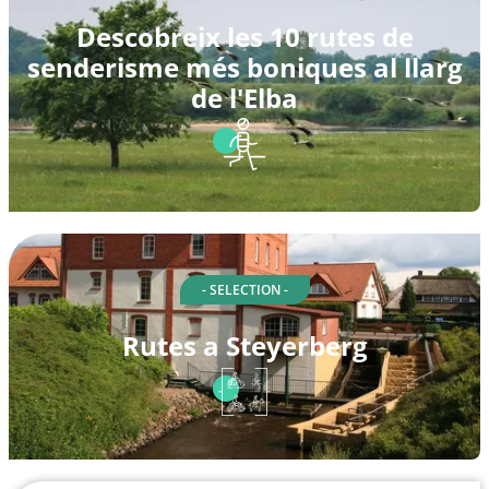
Descobreix les 10 rutes de
senderisme més boniques al llarg
de l'Elba
- SELECTION -
Rutes a Steyerberg