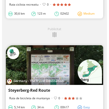
Ruta ciclista recreatiu
·
0
·
30,6 km
123 m
02h02
Medium
Publicitat
Germany - The Travel Destination
Steyerberg-Red Route
Ruta de bicicleta de muntanya
·
0
·
5,14 km
34 m
00h17
Easy