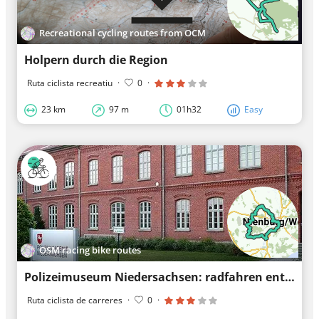
Recreational cycling routes from OCM
Holpern durch die Region
Ruta ciclista recreatiu
·
0
·
23 km
97 m
01h32
Easy
OSM racing bike routes
Polizeimuseum Niedersachsen: radfahren entlang eines Museums
Ruta ciclista de carreres
·
0
·