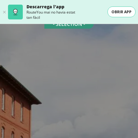
Descarrega l'app
OBRIR APP
RouteYou mai no havia estat
tan fàcil
- SELECTION -