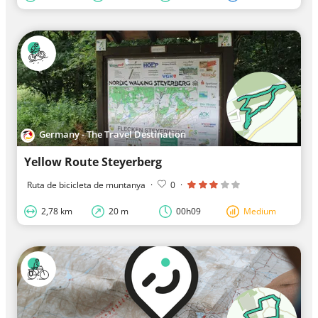
Germany - The Travel Destination
Yellow Route Steyerberg
Ruta de bicicleta de muntanya
·
0
·
2,78 km
20 m
00h09
Medium