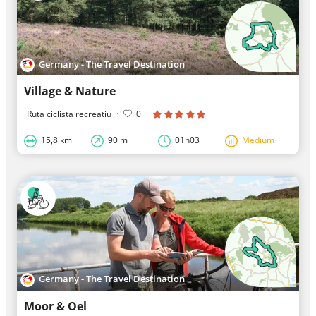
Germany - The Travel Destination
Village & Nature
Ruta ciclista recreatiu
·
0
·
15,8 km
90 m
01h03
Medium
Germany - The Travel Destination
Moor & Oel