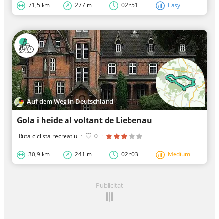
71,5 km
277 m
02h51
Easy
Auf dem Weg in Deutschland
Gola i heide al voltant de Liebenau
Ruta ciclista recreatiu
·
0
·
30,9 km
241 m
02h03
Medium
Publicitat