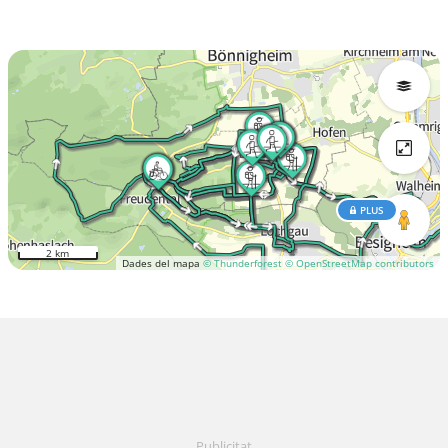
PLUS
2 km
Dades del mapa
© Thunderforest
© OpenStreetMap contributors
Publicitat