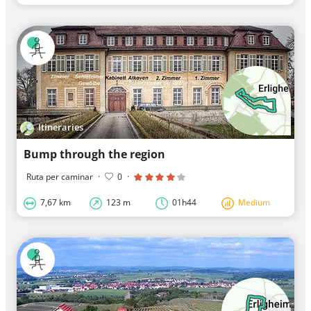
Itineraries
Bump through the region
Ruta per caminar
·
0
·
7,67 km
123 m
01h44
Medium