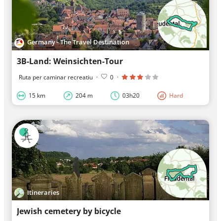
Germany - The Travel Destination
3B-Land: Weinsichten-Tour
Ruta per caminar recreatiu
·
0
·
15 km
204 m
03h20
Hard
Itineraries
Jewish cemetery by bicycle