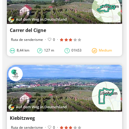
Auf dem Weg in Deutschland
Carrer del Cigne
Ruta de senderisme
·
0
·
8,44 km
127 m
01h53
Medium
Auf dem Weg in Deutschland
Kiebitzweg
Ruta de senderisme
·
0
·