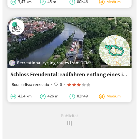
3,47 km
45 m
00h46
Medium
Recreational cycling routes from OCM
Schloss Freudental: radfahren entlang eines imposanten Bauwerks
Ruta ciclista recreatiu
·
0
·
42,4 km
426 m
02h49
Medium
Publicitat