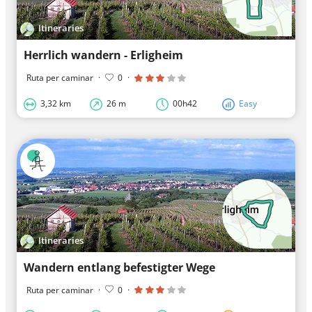
Itineraries
Herrlich wandern - Erligheim
Ruta per caminar
·
0
·
3,32 km
26 m
00h42
Easy
Itineraries
Wandern entlang befestigter Wege
Ruta per caminar
·
0
·