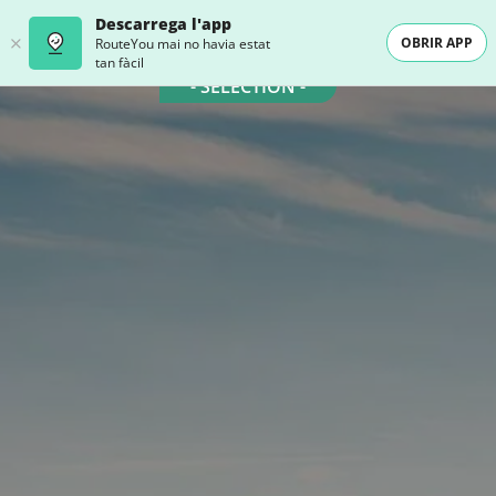
Descarrega l'app
OBRIR APP
RouteYou mai no havia estat
tan fàcil
- SELECTION -