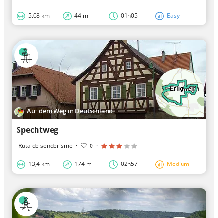
5,08 km
44 m
01h05
Easy
Auf dem Weg in Deutschland
Spechtweg
Ruta de senderisme
·
0
·
13,4 km
174 m
02h57
Medium