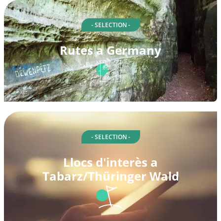
- SELECTION -
Rutes a Germany
- SELECTION -
Llocs d'interès a
Tabarz/Thüringer Wald