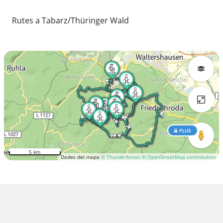
Rutes a Tabarz/Thüringer Wald
PLUS
5 km
Dades del mapa
© Thunderforest
© OpenStreetMap contributors