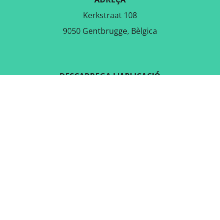
Kerkstraat 108
9050 Gentbrugge, Bèlgica
DESCARREGA L'APLICACIÓ
GRATUÏTA
SEGUEIX-NOS