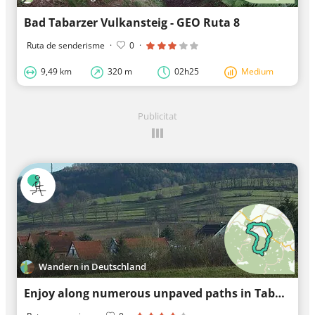
Bad Tabarzer Vulkansteig - GEO Ruta 8
Ruta de senderisme
·
0
·
9,49 km
320 m
02h25
Medium
Publicitat
Wandern in Deutschland
Enjoy along numerous unpaved paths in Tabarz/Thuringian Forest