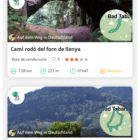
Auf dem Weg in Deutschland
Camí rodó del forn de llenya
Ruta de senderisme
·
0
·
7,08 km
223 m
01h47
Medium
Auf dem Weg in Deutschland