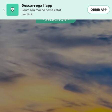
Descarrega l'app
OBRIR APP
RouteYou mai no havia estat
tan fàcil
- SELECTION -