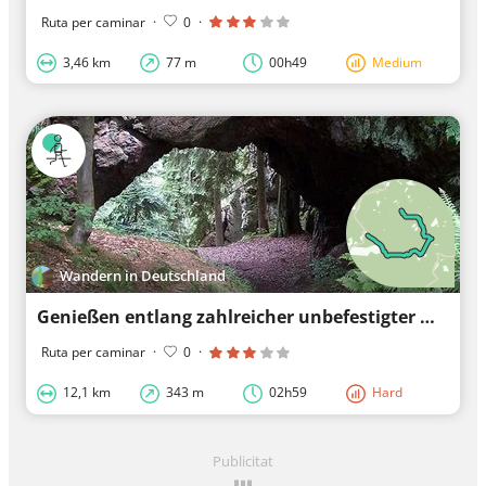
Ruta per caminar
·
0
·
3,46 km
77 m
00h49
Medium
Wandern in Deutschland
Genießen entlang zahlreicher unbefestigter Wege
Ruta per caminar
·
0
·
12,1 km
343 m
02h59
Hard
Publicitat