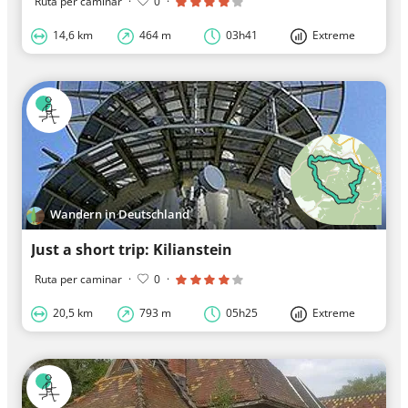
Ruta per caminar
·
0
·
14,6 km
464 m
03h41
Extreme
Wandern in Deutschland
Just a short trip: Kilianstein
Ruta per caminar
·
0
·
20,5 km
793 m
05h25
Extreme