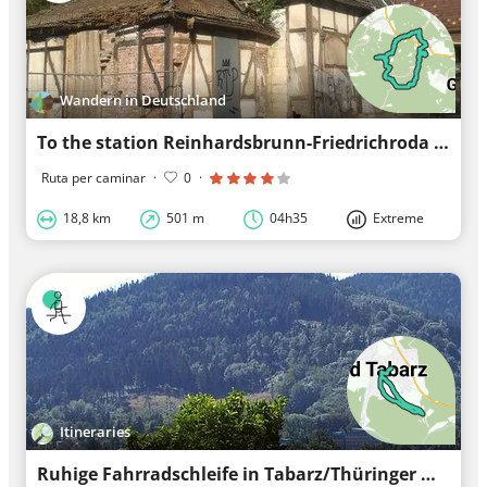
Wandern in Deutschland
To the station Reinhardsbrunn-Friedrichroda station
Ruta per caminar
·
0
·
18,8 km
501 m
04h35
Extreme
Itineraries
Ruhige Fahrradschleife in Tabarz/Thüringer Wald