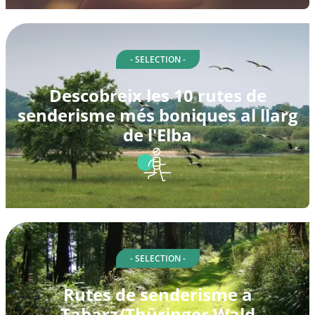
- SELECTION -
Descobreix les 10 rutes de
senderisme més boniques al llarg
de l'Elba
- SELECTION -
Rutes de senderisme a
Tabarz/Thüringer Wald