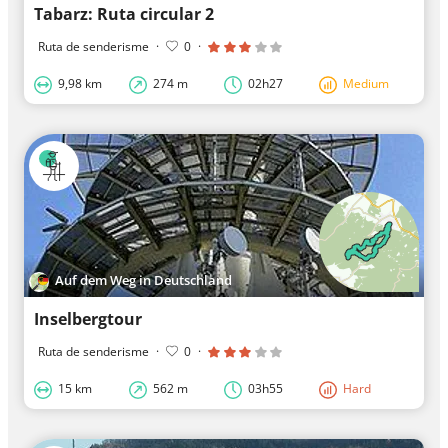
Tabarz: Ruta circular 2
Ruta de senderisme
·
0
·
9,98 km
274 m
02h27
Medium
Auf dem Weg in Deutschland
Inselbergtour
Ruta de senderisme
·
0
·
15 km
562 m
03h55
Hard