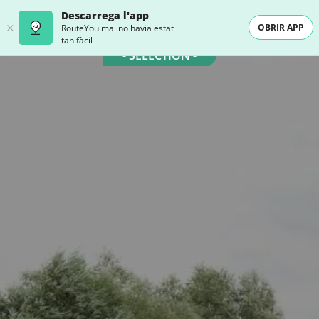
Descarrega l'app
OBRIR APP
RouteYou mai no havia estat
tan fàcil
- SELECTION -