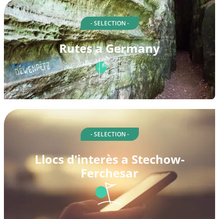
- SELECTION -
Rutes a Germany
- SELECTION -
Llocs d'interès a Stechow-
Ferchesar