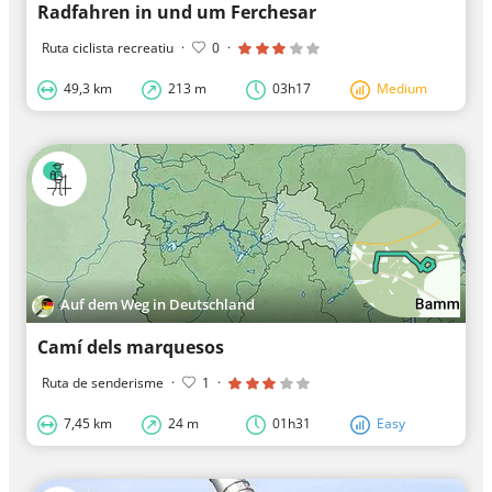
Radfahren in und um Ferchesar
Ruta ciclista recreatiu
·
0
·
49,3 km
213 m
03h17
Medium
Auf dem Weg in Deutschland
Camí dels marquesos
Ruta de senderisme
·
1
·
7,45 km
24 m
01h31
Easy