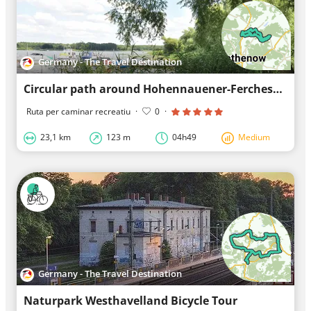
Germany - The Travel Destination
Circular path around Hohennauener-Ferchesarer Lake
Ruta per caminar recreatiu
·
0
·
23,1 km
123 m
04h49
Medium
Germany - The Travel Destination
Naturpark Westhavelland Bicycle Tour