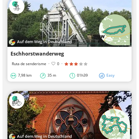
Auf dem Weg in Deutschland
Eschhorstwanderweg
Ruta de senderisme
·
0
·
7,98 km
35 m
01h39
Easy
Auf dem Weg in Deutschland