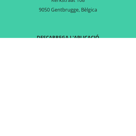
Kerkstraat 108
9050 Gentbrugge, Bèlgica
DESCARREGA L'APLICACIÓ
GRATUÏTA
SEGUEIX-NOS