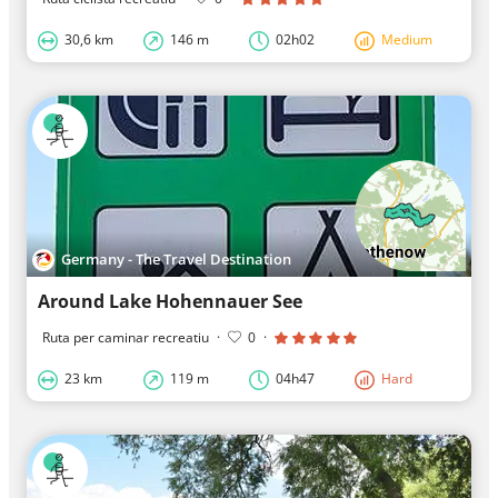
30,6 km
146 m
02h02
Medium
Germany - The Travel Destination
Around Lake Hohennauer See
Ruta per caminar recreatiu
·
0
·
23 km
119 m
04h47
Hard