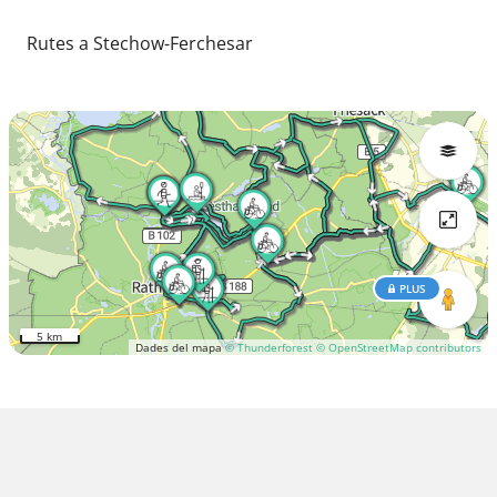
Rutes a Stechow-Ferchesar
PLUS
5 km
Dades del mapa
© Thunderforest
© OpenStreetMap contributors