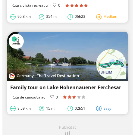
Ruta ciclista recreatiu
·
0
·
95,8 km
354 m
06h23
Medium
Germany - The Travel Destination
Family tour on Lake Hohennauener-Ferchesar
Ruta de canoa/caiac
·
0
·
8,59 km
15 m
02h51
Easy
Publicitat