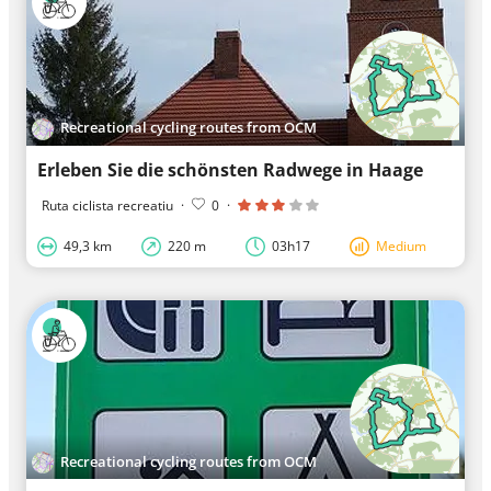
Recreational cycling routes from OCM
Erleben Sie die schönsten Radwege in Haage
Ruta ciclista recreatiu
·
0
·
49,3 km
220 m
03h17
Medium
Recreational cycling routes from OCM