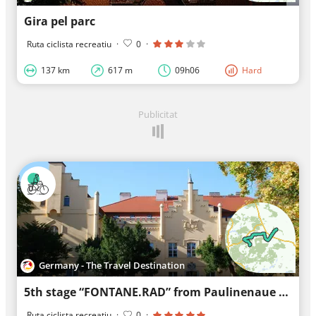
Gira pel parc
Ruta ciclista recreatiu
·
0
·
137 km
617 m
09h06
Hard
Publicitat
Germany - The Travel Destination
5th stage “FONTANE.RAD” from Paulinenaue to Nennhausen
Ruta ciclista recreatiu
·
0
·