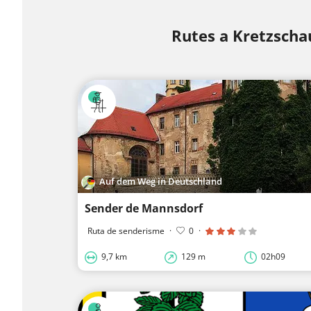
Rutes a Kretzscha
Auf dem Weg in Deutschland
Sender de Mannsdorf
Ruta de senderisme
·
0
·
9,7 km
129 m
02h09