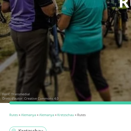
R
Font:
Transmedial
Drets d'autor: Creative Commons 4.0
Rutes
»
Alemanya
»
Alemanya
»
Kretzschau
» Rutes