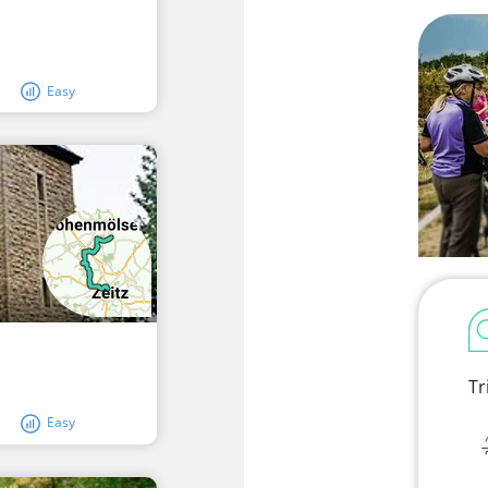
Easy
Tr
Easy