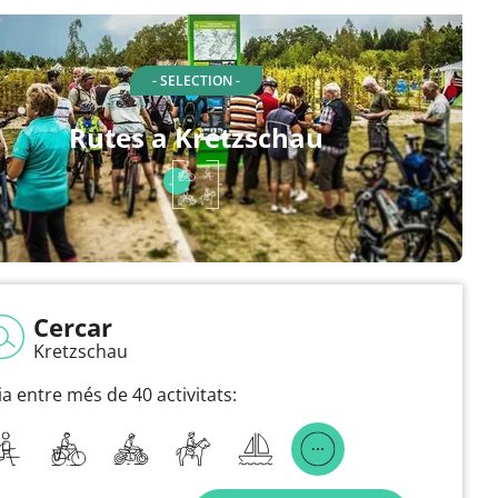
- SELECTION -
Rutes a Kretzschau
Cercar
Kretzschau
ia entre més de 40 activitats: