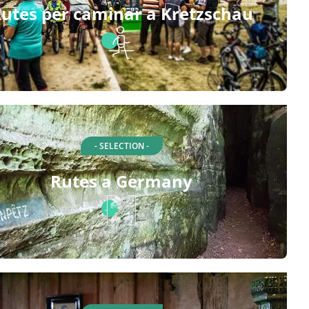
utes per caminar a Kretzschau
- SELECTION -
Rutes a Germany