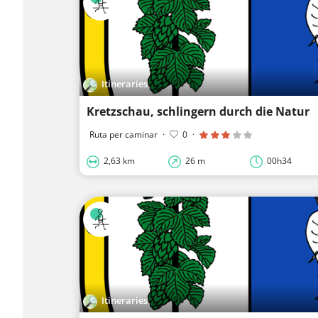
Itineraries
Kretzschau, schlingern durch die Natur
Ruta per caminar
·
0
·
2,63 km
26 m
00h34
Itineraries