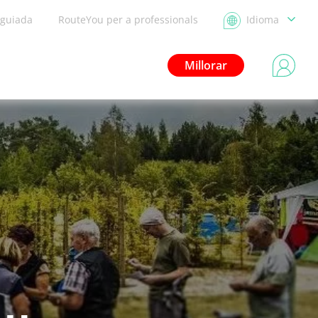
 guiada
RouteYou per a professionals
Idioma
Millorar