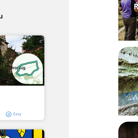
R
u
Easy