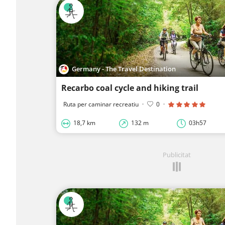
Germany - The Travel Destination
Recarbo coal cycle and hiking trail
Ruta per caminar recreatiu
·
0
·
18,7 km
132 m
03h57
Publicitat