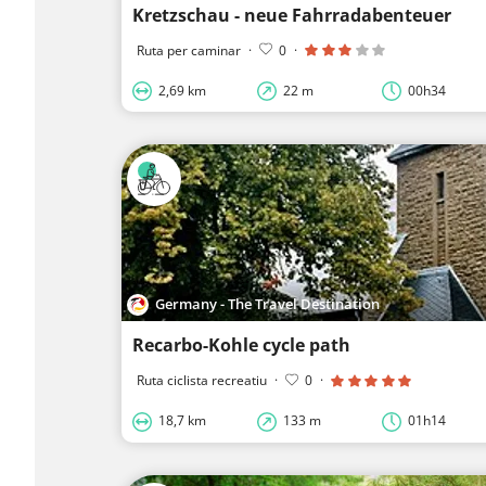
Kretzschau - neue Fahrradabenteuer
Ruta per caminar
·
0
·
2,69 km
22 m
00h34
Germany - The Travel Destination
Recarbo-Kohle cycle path
Ruta ciclista recreatiu
·
0
·
18,7 km
133 m
01h14