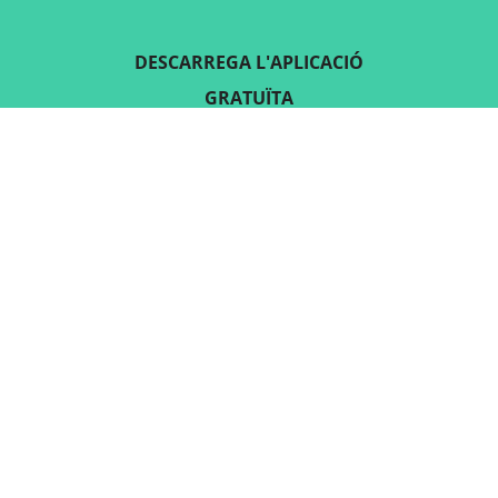
DESCARREGA L'APLICACIÓ
GRATUÏTA
SEGUEIX-NOS