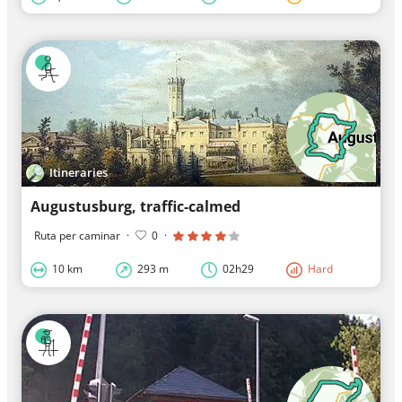
Itineraries
Augustusburg, traffic-calmed
Ruta per caminar
·
0
·
10 km
293 m
02h29
Hard