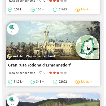
Ruta de senderisme
·
0
·
6,57 km
166 m
01h35
Medium
Auf dem Weg in Deutschland
Gran ruta rodona d'Ermannsdorf
Ruta de senderisme
·
0
·
11,5 km
348 m
02h52
Medium