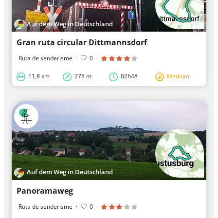
Auf dem Weg in Deutschland
Gran ruta circular Dittmannsdorf
Ruta de senderisme
·
0
·
11,8 km
278 m
02h48
Medium
Auf dem Weg in Deutschland
Panoramaweg
Ruta de senderisme
·
0
·