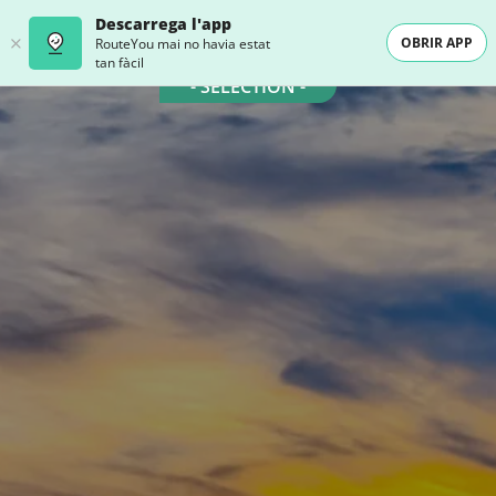
Descarrega l'app
OBRIR APP
RouteYou mai no havia estat
tan fàcil
- SELECTION -