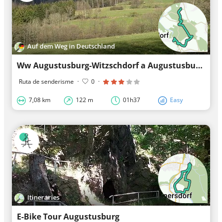
Auf dem Weg in Deutschland
Ww Augustusburg-Witzschdorf a Augustusburg mal marcat
Ruta de senderisme
·
0
·
7,08 km
122 m
01h37
Easy
Itineraries
E-Bike Tour Augustusburg