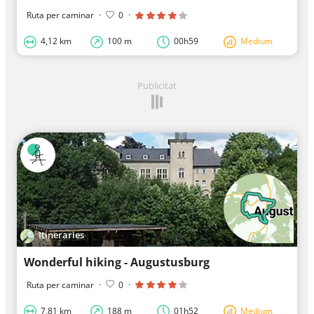
Ruta per caminar
·
0
·
4,12 km
100 m
00h59
Medium
Publicitat
Itineraries
Wonderful hiking - Augustusburg
Ruta per caminar
·
0
·
7,81 km
188 m
01h52
Medium