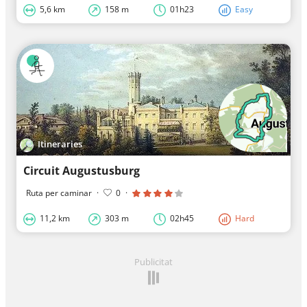
5,6 km
158 m
01h23
Easy
Itineraries
Circuit Augustusburg
Ruta per caminar
·
0
·
11,2 km
303 m
02h45
Hard
Publicitat