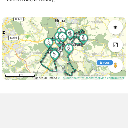
PLUS
5 km
Dades del mapa
© Thunderforest
© OpenStreetMap contributors