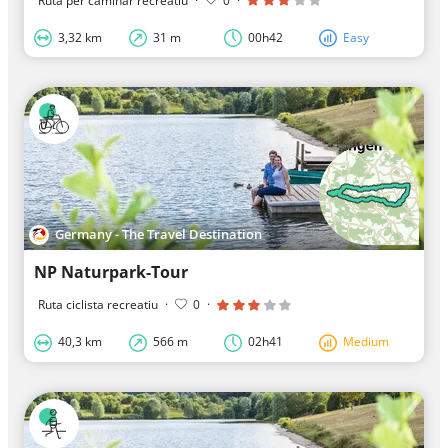
Ruta per caminar recreatiu
·
0
·
3,32 km
31 m
00h42
Easy
Germany - The Travel Destination
NP Naturpark-Tour
Ruta ciclista recreatiu
·
0
·
40,3 km
566 m
02h41
Medium