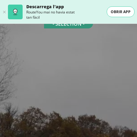
Descarrega l'app
OBRIR APP
RouteYou mai no havia estat
tan fàcil
- SELECTION -