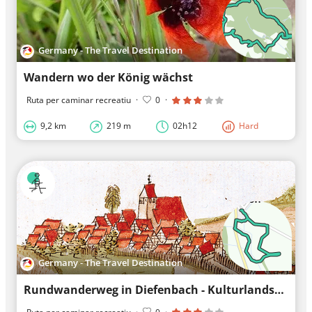
Germany - The Travel Destination
Wandern wo der König wächst
Ruta per caminar recreatiu
·
0
·
9,2 km
219 m
02h12
Hard
Germany - The Travel Destination
Rundwanderweg in Diefenbach - Kulturlandschaft im Wandel