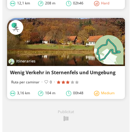
12,1 km
208 m
02h46
Hard
Itineraries
Wenig Verkehr in Sternenfels und Umgebung
Ruta per caminar
·
0
·
3,16 km
104 m
00h48
Medium
Publicitat