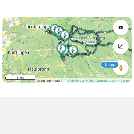
PLUS
5 km
Dades del mapa
© Thunderforest
© OpenStreetMap contributors