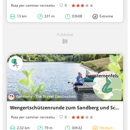
Ruta per caminar recreatiu
·
0
·
13 km
331 m
03h08
Extreme
Publicitat
Germany - The Travel Destination
Wengertschützenrunde zum Sandberg und Schloßberg
Ruta per caminar recreatiu
·
0
·
2,02 km
79 m
00h32
Medium