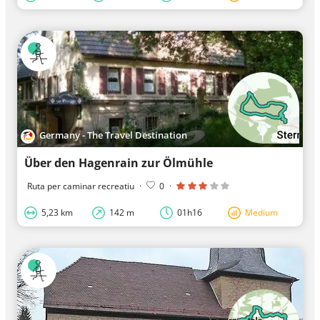
Germany - The Travel Destination
Über den Hagenrain zur Ölmühle
Ruta per caminar recreatiu
·
0
·
5,23 km
142 m
01h16
Medium