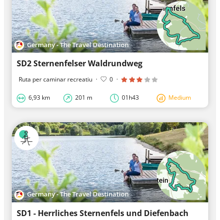
Germany - The Travel Destination
SD2 Sternenfelser Waldrundweg
Ruta per caminar recreatiu
·
0
·
6,93 km
201 m
01h43
Medium
Germany - The Travel Destination
SD1 - Herrliches Sternenfels und Diefenbach