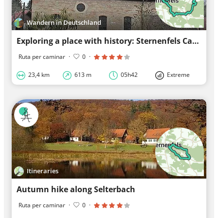
Wandern in Deutschland
Exploring a place with history: Sternenfels Castle
Ruta per caminar
·
0
·
23,4 km
613 m
05h42
Extreme
Itineraries
Autumn hike along Selterbach
Ruta per caminar
·
0
·