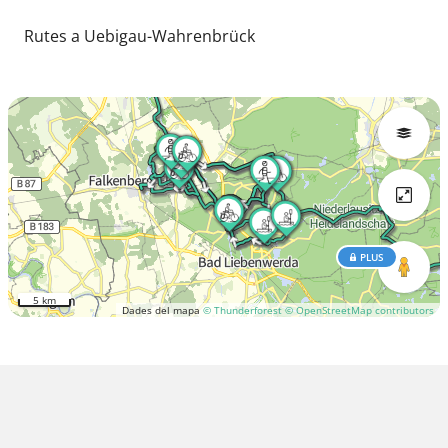
Rutes a Uebigau-Wahrenbrück
PLUS
5 km
Dades del mapa
© Thunderforest
© OpenStreetMap contributors