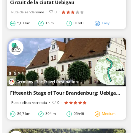
Circuit de la ciutat Uebigau
Ruta de senderisme
·
0
·
5,01 km
15 m
01h01
Easy
Germany - The Travel Destination
Fifteenth Stage of Tour Brandenburg: Uebigau-Wahrenbrück - Luckenwalde
Ruta ciclista recreatiu
·
0
·
86,7 km
304 m
05h46
Medium