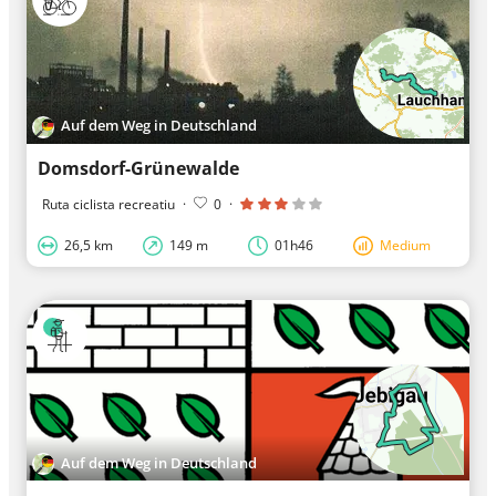
Auf dem Weg in Deutschland
Domsdorf-Grünewalde
Ruta ciclista recreatiu
·
0
·
26,5 km
149 m
01h46
Medium
Auf dem Weg in Deutschland