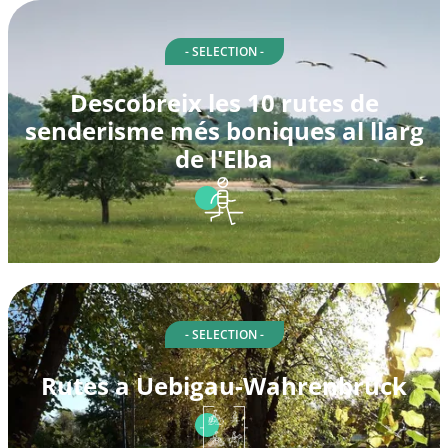
- SELECTION -
Descobreix les 10 rutes de
senderisme més boniques al llarg
de l'Elba
- SELECTION -
Rutes a Uebigau-Wahrenbrück