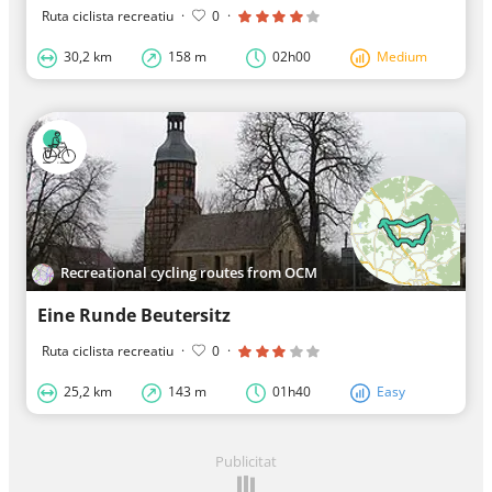
Ruta ciclista recreatiu
·
0
·
30,2 km
158 m
02h00
Medium
Recreational cycling routes from OCM
Eine Runde Beutersitz
Ruta ciclista recreatiu
·
0
·
25,2 km
143 m
01h40
Easy
Publicitat