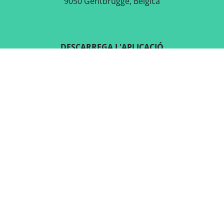
9050 Gentbrugge, Bèlgica
DESCARREGA L'APLICACIÓ
GRATUÏTA
SEGUEIX-NOS