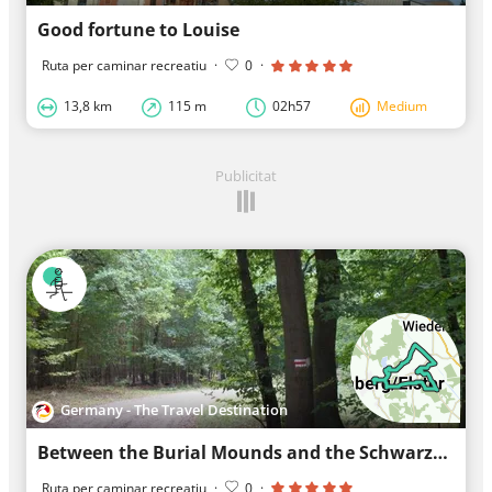
Good fortune to Louise
Ruta per caminar recreatiu
·
0
·
13,8 km
115 m
02h57
Medium
Publicitat
Germany - The Travel Destination
Between the Burial Mounds and the Schwarze Elster River
Ruta per caminar recreatiu
·
0
·