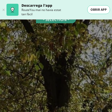
Descarrega l'app
OBRIR APP
RouteYou mai no havia estat
tan fàcil
- SELECTION -