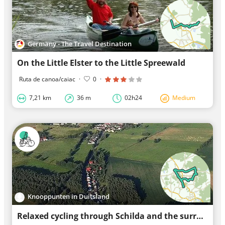
Germany - The Travel Destination
On the Little Elster to the Little Spreewald
Ruta de canoa/caiac
·
0
·
7,21 km
36 m
02h24
Medium
Knooppunten in Duitsland
Relaxed cycling through Schilda and the surrounding area