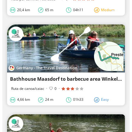
20,4 km
65 m
04h11
Medium
Germany - The Travel Destination
Bathhouse Maasdorf to barbecue area Winkel via Wehr Maasdorf and back
Ruta de canoa/caiac
·
0
·
4,66 km
24 m
01h33
Easy