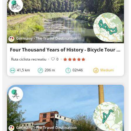
Germany - The Travel Destination
Four Thousand Years of History - Bicycle Tour Around Uebigau-Wahrenbrück
Ruta ciclista recreatiu
·
0
·
41,5 km
206 m
02h46
Medium
Germany - The Travel Destination