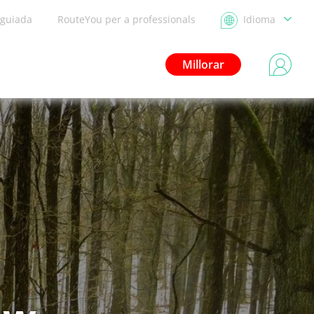
 guiada
RouteYou per a professionals
Idioma
Millorar