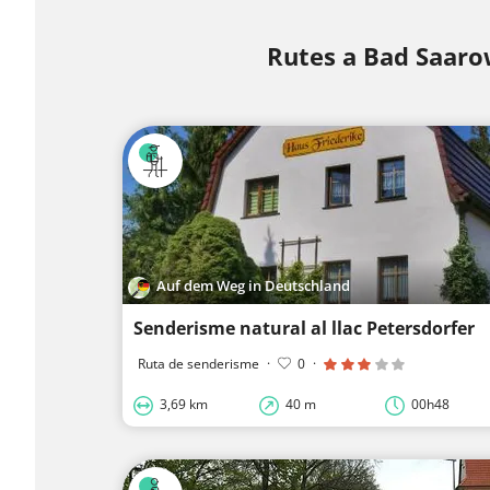
Rutes a Bad Saar
Auf dem Weg in Deutschland
Senderisme natural al llac Petersdorfer
Ruta de senderisme
·
0
·
3,69 km
40 m
00h48