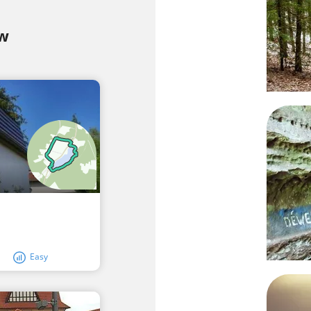
ow
Easy