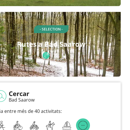
- SELECTION -
Rutes a Bad Saarow
Cercar
Bad Saarow
ia entre més de 40 activitats: