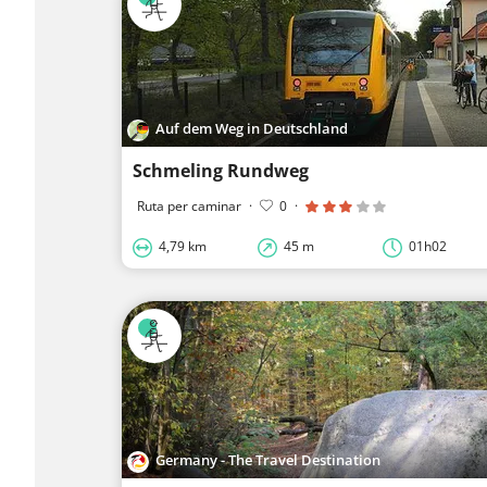
Auf dem Weg in Deutschland
Schmeling Rundweg
Ruta per caminar
·
0
·
4,79 km
45 m
01h02
Germany - The Travel Destination