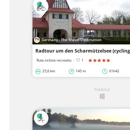
Germany - The Travel Destination
Ruta ciclista recreatiu
·
1
·
25,6 km
145 m
01h42
Publicitat