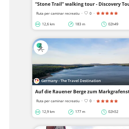
“Stone Trail” walking tour - Discovery To
Ruta per caminar recreatiu
·
0
·
12,6 km
183 m
02h49
Germany - The Travel Destination
Auf die Rauener Berge zum Markgrafens
Ruta per caminar recreatiu
·
0
·
12,9 km
177 m
02h52