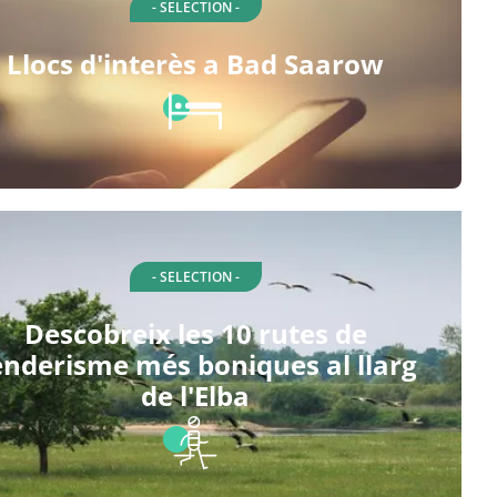
- SELECTION -
Llocs d'interès a Bad Saarow
- SELECTION -
Descobreix les 10 rutes de
enderisme més boniques al llarg
de l'Elba