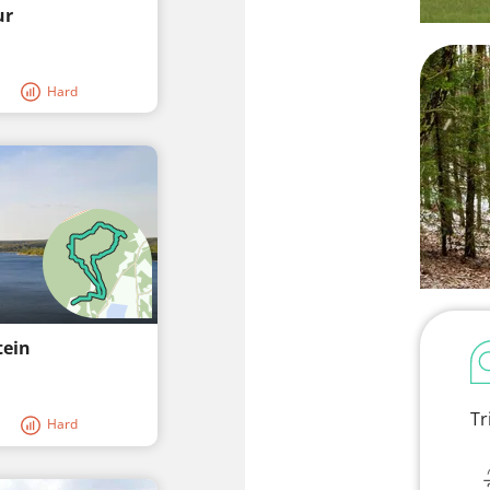
ur
Hard
tein
Tr
Hard