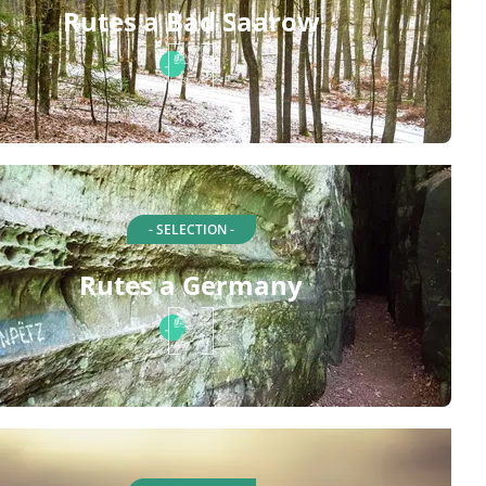
Rutes a Bad Saarow
- SELECTION -
Rutes a Germany