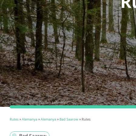
R
Font:
Steffen Lehmann (Steffen Lehmann)
Rutes
»
Alemanya
»
Alemanya
»
Bad Saarow
» Rutes