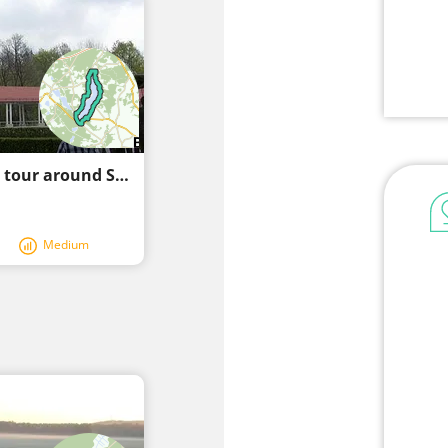
Radtour um den Scharmützelsee (cycling tour around Scharmützelsee )
Medium