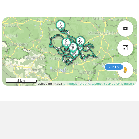
PLUS
5 km
Dades del mapa
© Thunderforest
© OpenStreetMap contributors