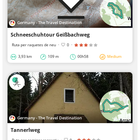
Germany - The Travel Destination
Schneeschuhtour Geißbachweg
Ruta per raquetes de neu
·
0
·
3,93 km
109 m
00h58
Medium
Germany - The Travel Destination
Tannerlweg