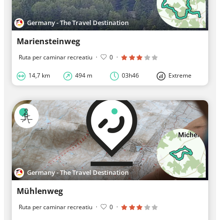
Germany - The Travel Destination
Mariensteinweg
Ruta per caminar recreatiu
·
0
·
14,7 km
494 m
03h46
Extreme
Germany - The Travel Destination
Mühlenweg
Ruta per caminar recreatiu
·
0
·