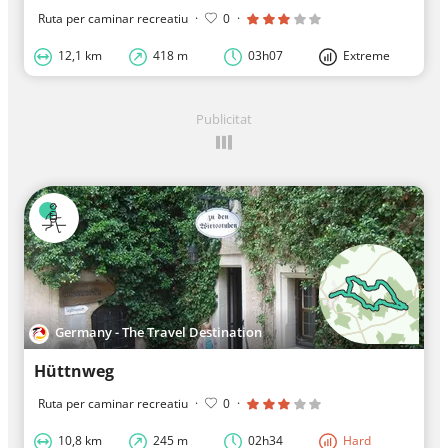
Ruta per caminar recreatiu
·
0
·
12,1 km
418 m
03h07
Extreme
Publicitat
Germany - The Travel Destination
Hüttnweg
Ruta per caminar recreatiu
·
0
·
10,8 km
245 m
02h34
Hard