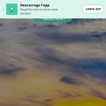
Descarrega l'app
OBRIR APP
RouteYou mai no havia estat
tan fàcil
- SELECTION -