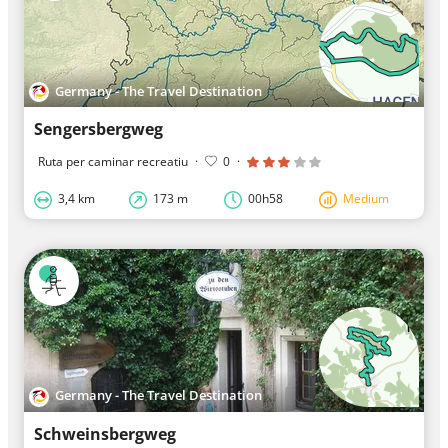
Germany - The Travel Destination
Sengersbergweg
Ruta per caminar recreatiu
·
0
·
3,4 km
173 m
00h58
Medium
Germany - The Travel Destination
Schweinsbergweg