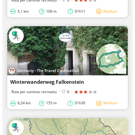
Ruta per caminar recreatiu
·
0
·
5,1 km
100 m
01h11
Medium
Germany - The Travel Destination
Winterwanderweg Falkenstein
Ruta per caminar recreatiu
·
0
·
6,24 km
155 m
01h30
Medium