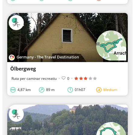
Germany - The Travel Destination
Ölbergweg
Ruta per caminar recreatiu
·
0
·
4,87 km
89 m
01h07
Medium