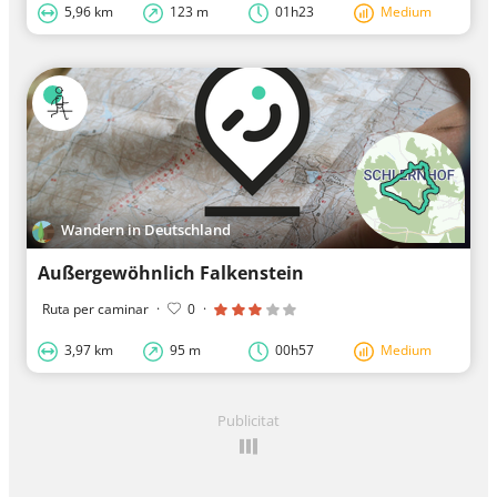
5,96 km
123 m
01h23
Medium
Wandern in Deutschland
Außergewöhnlich Falkenstein
Ruta per caminar
·
0
·
3,97 km
95 m
00h57
Medium
Publicitat