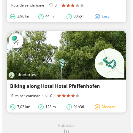
Ruta de senderisme
·
0
·
3,96 km
44 m
00h51
Easy
Itineraries
Biking along Hotel Hotel Pfaffenhofen
Ruta per caminar
·
0
·
7,03 km
123 m
01h36
Medium
Publicitat