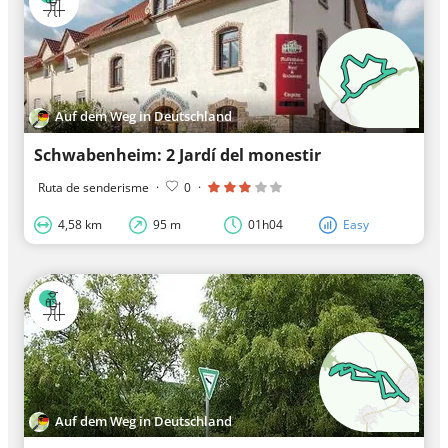
Auf dem Weg in Deutschland
Schwabenheim: 2 Jardí del monestir
Ruta de senderisme
·
0
·
4,58 km
95 m
01h04
Easy
Auf dem Weg in Deutschland