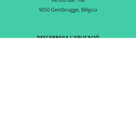
Kerkstraat 108
9050 Gentbrugge, Bèlgica
DESCARREGA L'APLICACIÓ
GRATUÏTA
SEGUEIX-NOS