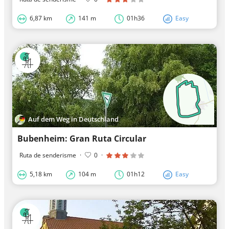
6,87 km
141 m
01h36
Easy
Auf dem Weg in Deutschland
Bubenheim: Gran Ruta Circular
Ruta de senderisme
·
0
·
5,18 km
104 m
01h12
Easy