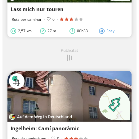
Lass mich nur touren
Ruta per caminar
·
0
·
2,57 km
27 m
00h33
Easy
Publicitat
Auf dem Weg in Deutschland
Ingelheim: Camí panoràmic
Ruta de senderisme
·
0
·