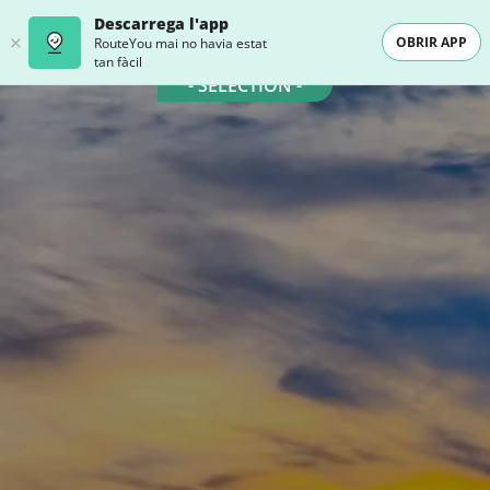
Descarrega l'app
OBRIR APP
RouteYou mai no havia estat
tan fàcil
- SELECTION -