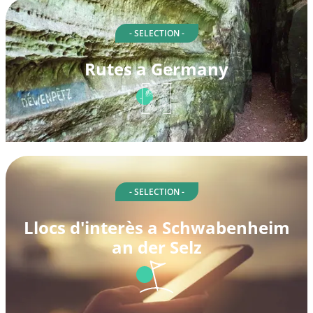
- SELECTION -
Rutes a Germany
- SELECTION -
Llocs d'interès a Schwabenheim
an der Selz