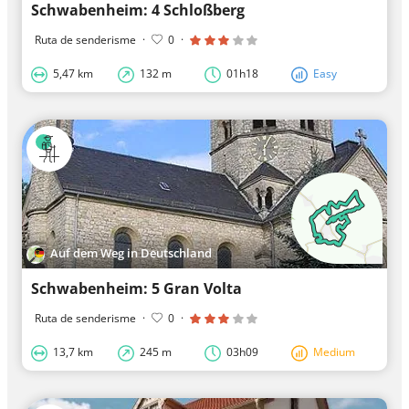
Schwabenheim: 4 Schloßberg
Ruta de senderisme
·
0
·
5,47 km
132 m
01h18
Easy
Auf dem Weg in Deutschland
Schwabenheim: 5 Gran Volta
Ruta de senderisme
·
0
·
13,7 km
245 m
03h09
Medium