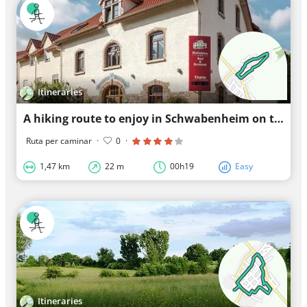
Itineraries
A hiking route to enjoy in Schwabenheim on the Selz.
Ruta per caminar
·
0
·
1,47 km
22 m
00h19
Easy
Itineraries