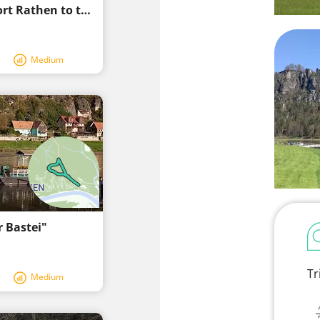
Lohmen: Via the Schwedenlöcher to Kurort Rathen to the bastion
Medium
r Bastei"
Tr
Medium