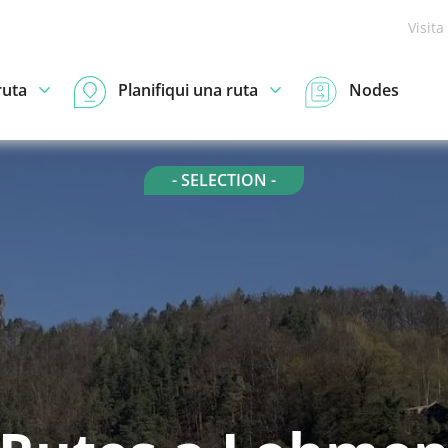
Visita
ruta
Planifiqui una ruta
Nodes
- SELECTION -