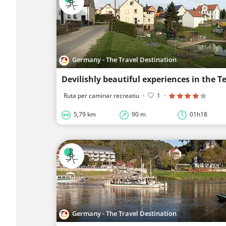
Germany - The Travel Destination
Devilishly beautiful experiences in the 
Ruta per caminar recreatiu
·
1
·
5,79 km
90 m
01h18
Germany - The Travel Destination