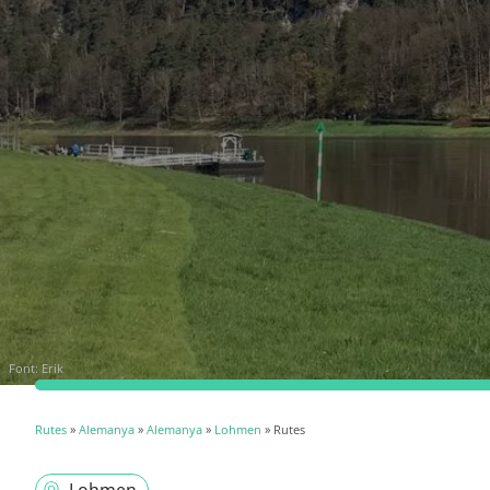
Font:
Erik
Rutes
»
Alemanya
»
Alemanya
»
Lohmen
» Rutes