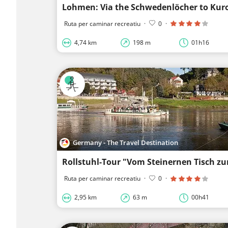
Ruta per caminar recreatiu
·
0
·
4,74 km
198 m
01h16
Germany - The Travel Destination
Rollstuhl-Tour "Vom Steinernen Tisch zu
Ruta per caminar recreatiu
·
0
·
2,95 km
63 m
00h41