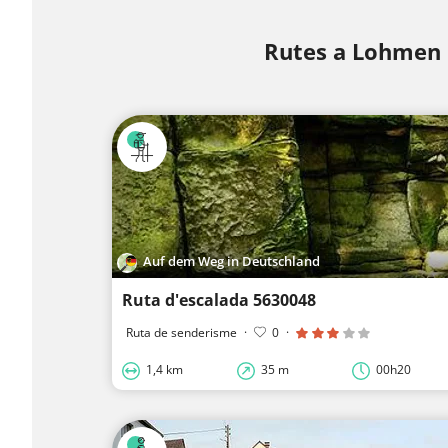
Rutes a Lohmen
Auf dem Weg in Deutschland
Ruta d'escalada 5630048
Ruta de senderisme
·
0
·
1,4 km
35 m
00h20