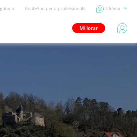
 guiada
RouteYou per a professionals
Idioma
Millorar