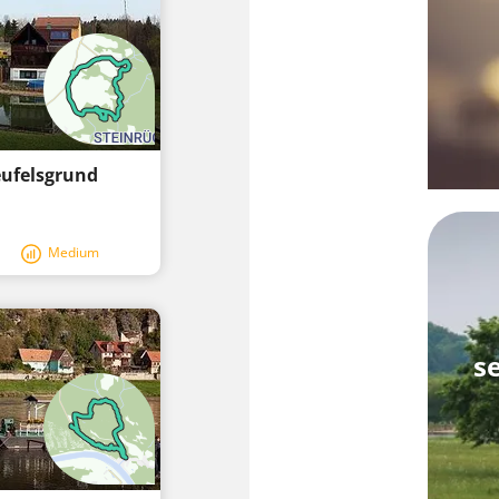
Teufelsgrund
Medium
s