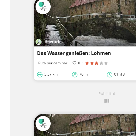
Itineraries
Das Wasser genießen: Lohmen
Ruta per caminar
·
0
·
5,57 km
70 m
01h13
Publicitat