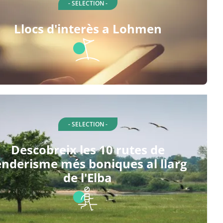
- SELECTION -
Llocs d'interès a Lohmen
- SELECTION -
Descobreix les 10 rutes de
enderisme més boniques al llarg
de l'Elba